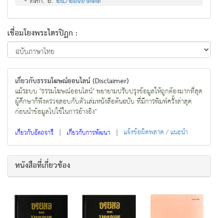
- ทสก. อํ.
๒๔/๒๓๗/๑๑๑
เชื่อมโยงพระไตรปิฏก :
เกี่ยวกับธรรมโฆษณ์ออนไลน์ (Disclaimer)
แม้ระบบ "ธรรมโฆษณ์ออนไลน์" พยายามปรับปรุงข้อมูลให้ถูกต้องมากที่สุด
ผู้ศึกษาก็พึงตรวจสอบกับตัวเล่มหนังสือต้นฉบับ ที่มีการพิมพ์ครั้งล่าสุด
ก่อนนำข้อมูลไปใช้ในการอ้างอิง"
|
|
แจ้งข้อผิดพลาด / แนะนำ
เกี่ยวกับอัตถจารี
เกี่ยวกับการพัฒนา
หนังสือที่เกี่ยวข้อง