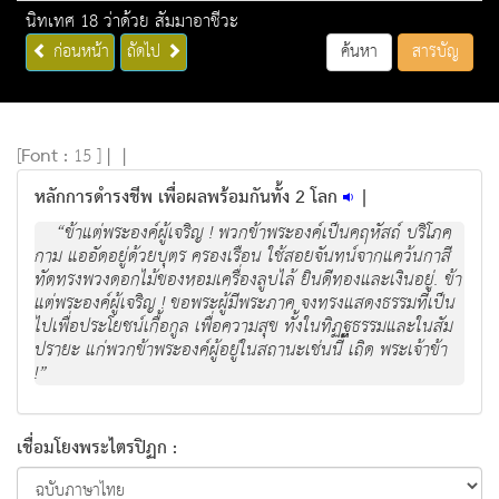
นิทเทศ 18 ว่าด้วย สัมมาอาชีวะ
ก่อนหน้า
ถัดไป
ค้นหา
สารบัญ
[
Font :
15 ]
|
|
หลักการดำรงชีพ เพื่อผลพร้อมกันทั้ง 2 โลก
|
“ข้าแต่พระองค์ผู้เจริญ ! พวกข้าพระองค์เป็นคฤหัสถ์ บริโภค
กาม แออัดอยู่ด้วยบุตร ครองเรือน ใช้สอยจันทน์จากแคว้นกาสี
ทัดทรงพวงดอกไม้ของหอมเครื่องลูบไล้ ยินดีทองและเงินอยู่. ข้า
แต่พระองค์ผู้เจริญ ! ขอพระผู้มีพระภาค จงทรงแสดงธรรมที่เป็น
ไปเพื่อประโยชน์เกื้อกูล เพื่อความสุข ทั้งในทิฏฐธรรมและในสัม
ปรายะ แก่พวกข้าพระองค์ผู้อยู่ในสถานะเช่นนี้ เถิด พระเจ้าข้า
!”
เชื่อมโยงพระไตรปิฏก :