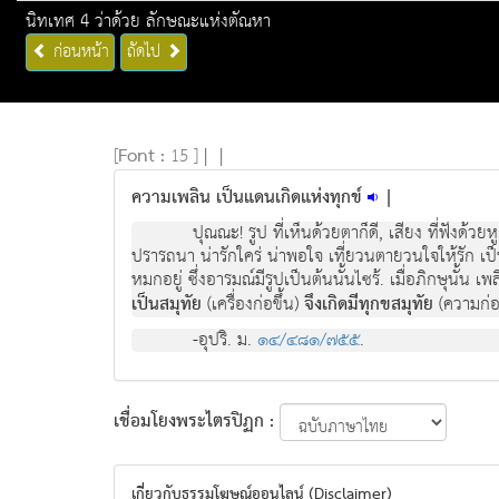
นิทเทศ 4 ว่าด้วย ลักษณะแห่งตัณหา
ก่อนหน้า
ถัดไป
[
Font :
15 ]
|
|
ความเพลิน เป็นแดนเกิดแห่งทุกข์
|
ปุณณะ! รูป ที่เห็นด้วยตาก็ดี, เสียง ที่ฟังด้วยหู
ปรารถนา น่ารักใคร่ น่าพอใจ เที่ยวนตายวนใจให้รัก เป็นท
หมกอยู่ ซึ่งอารมณ์มีรูปเป็นต้นนั้นไซร้. เมื่อภิกษุนั้น 
เป็นสมุทัย
(เครื่องก่อขึ้น)
จึงเกิดมีทุกขสมุทัย
(ความก่อขึ
-อุปริ. ม.
๑๔/๔๘๑/๗๕๕
.
เชื่อมโยงพระไตรปิฏก :
เกี่ยวกับธรรมโฆษณ์ออนไลน์ (Disclaimer)