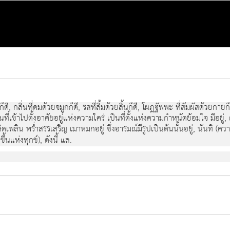
ก็ดี, กลิ่นที่ดมด้วยจมูกก็ดี, รสที่ลิ้มด้วยลิ้นก็ดี, โผฏฐัพพะ ที่สัมผัสด้วยกายก็
ี่เข้าไปตั้งอาศัยอยู่แห่งความใคร่ เป็นที่ตั้งแห่งความกำหนัดย้อมใจ มีอยู่
เพลิดเพลิน พร่ำสรรเสริญ เมาหมกอยู่ ซึ่งอารมณ์มีรูปเป็นต้นนั้นอยู่, นันทิ (คว
้นแห่งทุกข์), ดังนี้ แล.