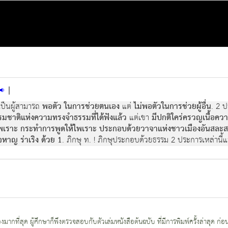
|
เป็นผู้สามารถ
พอตัว ในการช่วยตนเอง
แต่
ไม่พอตัวในการช่วยผู้อื่น
. 2 ป
รรมชาติแห่งความทรงจำธรรมที่ได้ฟังแล้ว
แต่เขา
มีปกติใคร่ครวญเนื้อควา
ไพเราะ กระทำการพูดให้ไพเราะ ประกอบด้วยวาจาแห่งชาวเมืองอันสละสลวย 
หาญ ร่าเริง ด้วย 1
. ภิกษุ ท. ! ภิกษุประกอบด้วยธรรม 2 ประการเหล่านี้แล 
กที่สุด ผู้ศึกษาก็พึงตรวจสอบกับตัวเล่มหนังสือต้นฉบับ ที่มีการพิมพ์ครั้งล่าสุด ก่อ