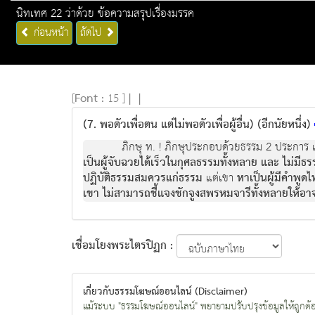
นิทเทศ 22 ว่าด้วย ข้อความสรุปเรื่องมรรค
ก่อนหน้า
ถัดไป
[
Font :
15 ]
|
|
(7. พอตัวเพื่อตน แต่ไม่พอตัวเพื่อผู้อื่น) (อีกนัยหนึ่ง)
ภิกษุ ท. ! ภิกษุประกอบด้วยธรรม 2 ประการ 
เป็นผู้จับฉวยได้เร็วในกุศลธรรมทั้งหลาย และ ไม่มีธ
ปฏิบัติธรรมสมควรแก่ธรรม
แต่เขา
หาเป็นผู้มีคำพูด
เขา ไม่สามารถชี้แจงชักจูงสพรหมจารีทั้งหลายให้อาจ
เชื่อมโยงพระไตรปิฏก :
เกี่ยวกับธรรมโฆษณ์ออนไลน์ (Disclaimer)
แม้ระบบ "ธรรมโฆษณ์ออนไลน์" พยายามปรับปรุงข้อมูลให้ถูกต้องมา