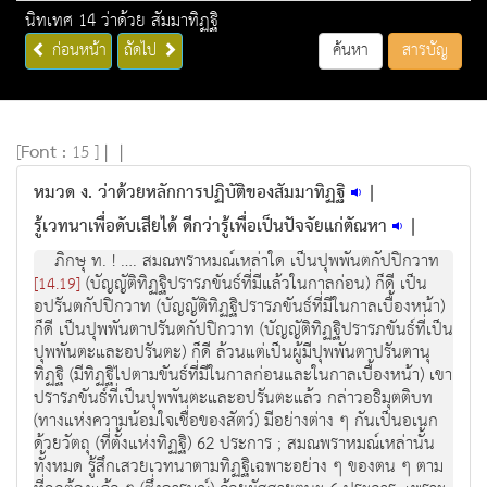
นิทเทศ 14 ว่าด้วย สัมมาทิฏฐิ
ก่อนหน้า
ถัดไป
ค้นหา
สารบัญ
[
Font :
15 ]
|
|
หมวด ง. ว่าด้วยหลักการปฏิบัติของสัมมาทิฏฐิ
|
รู้เวทนาเพื่อดับเสียได้ ดีกว่ารู้เพื่อเป็นปัจจัยแก่ตัณหา
|
ภิกษุ ท. ! …. สมณพราหมณ์เหล่าใด เป็นปุพพันตกัปปิกวาท
(บัญญัติทิฏฐิปรารภขันธ์ที่มีแล้วในกาลก่อน) ก็ดี เป็น
[14.19]
อปรันตกัปปิกวาท (บัญญัติทิฏฐิปรารภขันธ์ที่มีในกาลเบื้องหน้า)
ก็ดี เป็นปุพพันตาปรันตกัปปิกวาท (บัญญัติทิฏฐิปรารภขันธ์ที่เป็น
ปุพพันตะและอปรันตะ) ก็ดี ล้วนแต่เป็นผู้มีปุพพันตาปรันตานุ
ทิฏฐิ (มีทิฏฐิไปตามขันธ์ที่มีในกาลก่อนและในกาลเบื้องหน้า) เขา
ปรารภขันธ์ที่เป็นปุพพันตะและอปรันตะแล้ว กล่าวอธิมุตติบท
(ทางแห่งความน้อมใจเชื่อของสัตว์) มีอย่างต่าง ๆ กันเป็นอเนก
ด้วยวัตถุ (ที่ตั้งแห่งทิฏฐิ) 62 ประการ ; สมณพราหมณ์เหล่านั้น
ทั้งหมด รู้สึกเสวยเวทนาตามทิฏฐิเฉพาะอย่าง ๆ ของตน ๆ ตาม