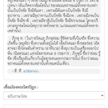
ที่ถูกต้องแล้ว ๆ (ซึ่งอารมณ์) ด้วยผัสสายตนะ 6 ประการ. เพราะ
เวทนา (อันเกิดจากสัมผัสนั้น) ของสมณพราหมณ์ทั้งหลายเหล่า
นั้นเป็นปัจจัย จึงมีตัณหา ; เพราะมีตัณหาเป็นปัจจัย จึงมี
อุปาทาน ; เพราะมีอุปาทานเป็นปัจจัย จึงมีภพ ; เพราะมีภพเป็น
ปัจจัย จึงมีชาติ ; เพราะมีชาติเป็นปัจจัย จึงมีชรามรณะ โสกะปริ
เทวะทุกขะโทมนัสอุปายาสทั้งหลาย (แก่สมณพราหมณ์ทั้งหลาย
เหล่านั้น).
ภิกษุ ท. ! ในกาลใดแล ภิกษุย่อม รู้ชัดตามที่เป็นจริง ซึ่งความ
เกิดขึ้น (สมุทัย) ซึ่งความตั้งอยู่ไม่ได้ (อัตถังคมะ) ซึ่งรสอร่อย (อัส
สาทะ) ซึ่งโทษอันต่ำทราม (อาทีนวะ) ซึ่งอุบายเป็นเครื่องออกไป
พ้น (นิสสรณะ) แห่งผัสสายตนะ 6 ประการ ; ภิกษุนี้ ชื่อว่าย่อม รู้
ชัด (ซึ่งเรื่องอันเกี่ยวกับผัสสายตนะหกประการนั้น) ยิ่งกว่าสมณ
พราหมณ์ทั้งหลายเหล่านั้นทั้งหมดนั่นเทียว.
- สี. ที.
๙/๕๗/๙๐
.
เชื่อมโยงพระไตรปิฏก :