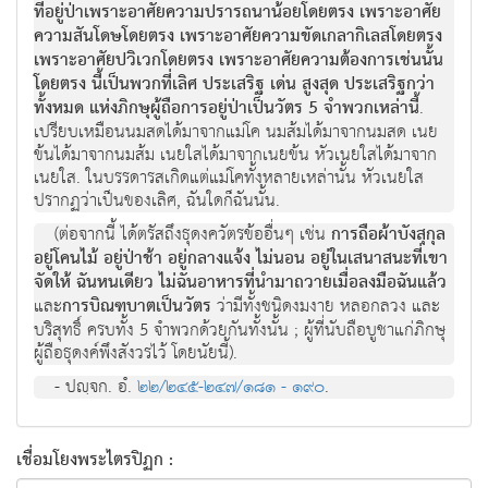
ที่อยู่ป่าเพราะอาศัยความปรารถนาน้อยโดยตรง เพราะอาศัย
ความสันโดษโดยตรง เพราะอาศัยความขัดเกลากิเลสโดยตรง
เพราะอาศัยปวิเวกโดยตรง เพราะอาศัยความต้องการเช่นนั้น
โดยตรง นี้เป็นพวกที่เลิศ ประเสริฐ เด่น สูงสุด ประเสริฐกว่า
ทั้งหมด แห่งภิกษุผู้ถือการอยู่ป่าเป็นวัตร 5 จำพวกเหล่านี้
.
เปรียบเหมือนนมสดได้มาจากแม่โค นมส้มได้มาจากนมสด เนย
ข้นได้มาจากนมส้ม เนยใสได้มาจากเนยข้น หัวเนยใสได้มาจาก
เนยใส. ในบรรดารสเกิดแต่แม่โคทั้งหลายเหล่านั้น หัวเนยใส
ปรากฏว่าเป็นของเลิศ, ฉันใดก็ฉันนั้น.
(ต่อจากนี้ ได้ตรัสถึงธุดงควัตรข้ออื่นๆ เช่น
การถือผ้าบังสุกุล
อยู่โคนไม้ อยู่ป่าช้า อยู่กลางแจ้ง ไม่นอน อยู่ในเสนาสนะที่เขา
จัดให้ ฉันหนเดียว ไม่ฉันอาหารที่นำมาถวายเมื่อลงมือฉันแล้ว
และ
การบิณฑบาตเป็นวัตร
ว่ามีทั้งชนิดงมงาย หลอกลวง และ
บริสุทธิ์ ครบทั้ง 5 จำพวกด้วยกันทั้งนั้น ; ผู้ที่นับถือบูชาแก่ภิกษุ
ผู้ถือธุดงค์พึงสังวรไว้ โดยนัยนี้).
- ปญฺจก. อํ.
๒๒/๒๔๕-๒๔๗/๑๘๑ - ๑๙๐
.
เชื่อมโยงพระไตรปิฏก :