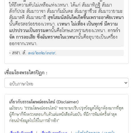
ใหถึงความดับไมเหลือแหงเวทนา. ไดแก สัมมาทิฏฐิ สัมมา
สังกัปปะ สัมมาวาจา สัมมากัมมันตะ สัมมาอาชีวะ สัมมาวายามะ
สัมมาสติ สัมมาสมาธิ
สุขโสมนัสอันใดเกิดขึ้นเพราะอาศัยเวทนา
นั้นคือรสอรอยของเวทนา.
เวทนา ไมเที่ยง เปนทุกข มีความ
แปรปรวนเปนธรรมดา
นั้นคือโทษเลวทรามของเวทนา.
การกํา
จัด การละเสีย ซึ่งฉันทราคะในเวทนา
นั้นคืออุบายเปนเครื่อง
ออกจากเวทนา.
- สฬา. สํ.
๑๘/๒๗๒/๓๙๙
.
เชื่อมโยงพระไตรปิฏก :
เกี่ยวกับธรรมโฆษณ์ออนไลน์ (Disclaimer)
แม้ระบบ "ธรรมโฆษณ์ออนไลน์" พยายามปรับปรุงข้อมูลให้ถูกต้องมากที่สุด
ผู้ศึกษาก็พึงตรวจสอบกับตัวเล่มหนังสือต้นฉบับ ที่มีการพิมพ์ครั้งล่าสุด
ก่อนนำข้อมูลไปใช้ในการอ้างอิง"