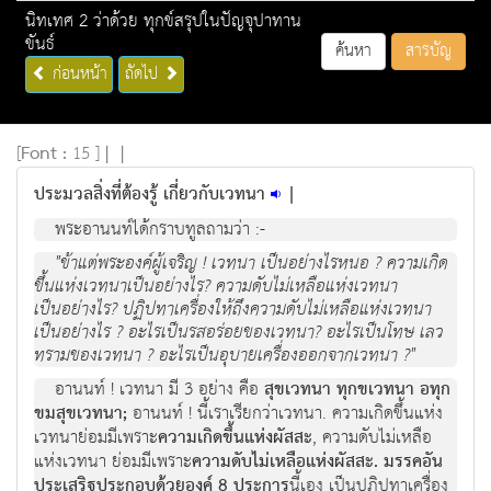
นิทเทศ 2 ว่าด้วย ทุกข์สรุปในปัญจุปาทาน
ขันธ์
ค้นหา
สารบัญ
ก่อนหน้า
ถัดไป
[
Font :
15 ]
|
|
ประมวลสิ่งที่ต้องรู้ เกี่ยวกับเวทนา
|
พระอานนทไดกราบทูลถามวา :-
"ขาแตพระองคผูเจริญ ! เวทนา เปนอยางไรหนอ ? ความเกิด
ขึ้นแหงเวทนาเปนอยางไร? ความดับไมเหลือแหงเวทนา
เปนอยางไร? ปฏิปทาเครื่องใหถึงความดับไมเหลือแหงเวทนา
เปนอยางไร ? อะไรเปนรสอรอยของเวทนา? อะไรเปนโทษ เลว
ทรามของเวทนา ? อะไรเปนอุบายเครื่องออกจากเวทนา ?"
อานนท ! เวทนา มี 3 อยาง คือ
สุขเวทนา ทุกขเวทนา อทุก
ขมสุขเวทนา;
อานนท ! นี้เราเรียกวาเวทนา. ความเกิดขึ้นแหง
เวทนายอมมีเพราะ
ความเกิดขึ้นแหงผัสสะ
, ความดับไมเหลือ
แห่งเวทนา ยอมมีเพราะ
ความดับไมเหลือแหงผัสสะ. มรรคอัน
ประเสริฐประกอบดวยองค 8 ประการ
นี้เอง เปนปฏิปทาเครื่อง