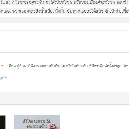
หตุไรเลา ? "เพราะเหตุวานั่น หาไดเปนตัวตน หรือของเนื่องดวยตัวตน ของขา
ของพวกเธอ, พวกเธอจงละสิ่งนั้นเสีย; สิ่งนั้น อันพวกเธอละไดแลว จักเปน
กที่สุด ผู้ศึกษาก็พึงตรวจสอบกับตัวเล่มหนังสือต้นฉบับ ที่มีการพิมพ์ครั้งล่าสุด ก่อ
แนะนำ