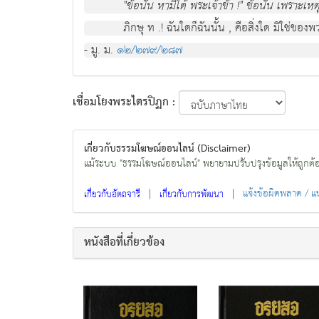
"ขอนั้น หามิได พระเจาขา !" ขอนั้น เพราะเ
ภิกษุ ท .! ฉันใดก็ฉันนั้น , คือสิ่งใด มิใช
- มู. ม.
๑๒/๒๗๙/๒๘๗
เชื่อมโยงพระไตรปิฏก :
เกี่ยวกับธรรมโฆษณ์ออนไลน์ (Disclaimer)
แม้ระบบ "ธรรมโฆษณ์ออนไลน์" พยายามปรับปรุงข้อมูลให้ถูกต้องมา
|
|
แจ้งข้อผิดพลาด / 
เกี่ยวกับอัตถจารี
เกี่ยวกับการพัฒนา
หนังสือที่เกี่ยวข้อง