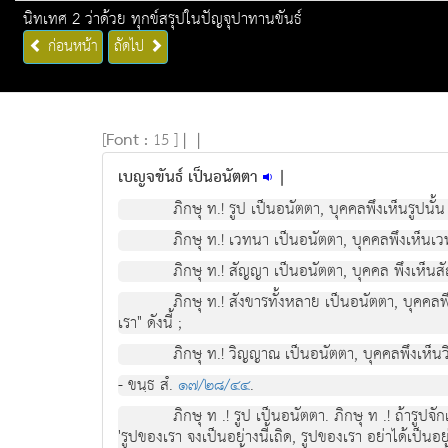
นิทเทศ 2 ว่าด้วย ทุกข์สรุปในปัญจุปาทานขันธ์
ก่อนหน้า
ถัดไป
[
Font :
15 ]
|
|
เบญจขันธ์ เป็นอนัตตา
|
ภิกษุ ท.! รูป เปนอนัตตา, บุคคลพึงเห็นรูปนั้น 
ภิกษุ ท.! เวทนา เปนอนัตตา, บุคคลพึงเห็นเวทนา
ภิกษุ ท.! สัญญา เปนอนัตตา, บุคคล พึงเห็นสัญญา
ภิกษุ ท.! สังขารทั้งหลาย เปนอนัตตา, บุคคลพึง
เรา" ดังนี้ ;
ภิกษุ ท.! วิญญาณ เปนอนัตตา, บุคคลพึงเห็นวิญ
- ขนฺธ สํ.
๑๗/๒๘/๔๔
.
ภิกษุ ท .! รูป เปนอนัตตา. ภิกษุ ท .! ถารูปจ
'รูปของเรา จงเปนอยางนี้เถิด, รูปของเรา อยาไดเปนอย