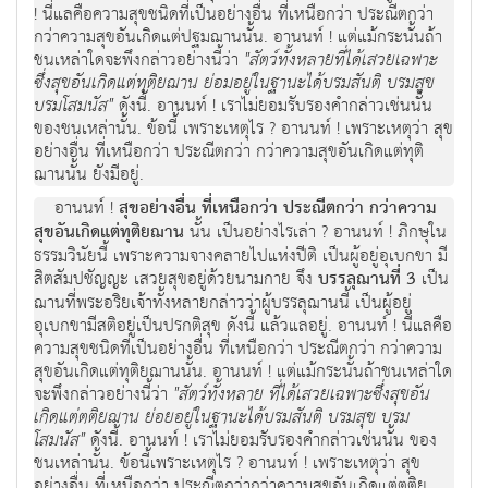
! นี่แลคือความสุขชนิดที่เป็นอย่างอื่น ที่เหนือกว่า ประณีตกว่า
กว่าความสุขอันเกิดแต่ปฐมฌานนั้น. อานนท์ ! แต่แม้กระนั้นถ้า
ชนเหล่าใดจะพึงกล่าวอย่างนี้ว่า
"สัตว์ทั้งหลายที่ได้เสวยเฉพาะ
ซึ่งสุขอันเกิดแต่ทุติยฌาน ย่อมอยู่ในฐานะได้บรมสันติ บรมสุข
บรมโสมนัส"
ดังนี้. อานนท์ ! เราไม่ยอมรับรองคำกล่าวเช่นนั้น
ของชนเหล่านั้น. ข้อนี้ เพราะเหตุไร ? อานนท์ ! เพราะเหตุว่า สุข
อย่างอื่น ที่เหนือกว่า ประณีตกว่า กว่าความสุขอันเกิดแต่ทุติ
ฌานนั้น ยังมีอยู่.
อานนท์ !
สุขอย่างอื่น ที่เหนือกว่า ประณีตกว่า กว่าความ
สุขอันเกิดแต่ทุติยฌาน
นั้น เป็นอย่างไรเล่า ? อานนท์ ! ภิกษุใน
ธรรมวินัยนี้ เพราะความจางคลายไปแห่งปีติ เป็นผู้อยู่อุเบกขา มี
สิตสัมปชัญญะ เสวยสุขอยู่ด้วยนามกาย จึง
บรรลุฌานที่ 3
เป็น
ฌานที่พระอริยเจ้าทั้งหลายกล่าวว่าผู้บรรลุฌานนี้ เป็นผู้อยู่
อุเบกขามีสติอยู่เป็นปรกติสุข ดังนี้ แล้วแลอยู่. อานนท์ ! นี่แลคือ
ความสุขชนิดที่เป็นอย่างอื่น ที่เหนือกว่า ประณีตกว่า กว่าความ
สุขอันเกิดแต่ทุติยฌานนั้น. อานนท์ ! แต่แม้กระนั้นถ้าชนเหล่าใด
จะพึงกล่าวอย่างนี้ว่า
"สัตว์ทั้งหลาย ที่ได้เสวยเฉพาะซึ่งสุขอัน
เกิดแต่ตติยฌาน ย่อยอยู่ในฐานะได้บรมสันติ บรมสุข บรม
โสมนัส"
ดังนี้. อานนท์ ! เราไม่ยอมรับรองคำกล่าวเช่นนั้น ของ
ชนเหล่านั้น. ข้อนี้เพราะเหตุไร ? อานนท์ ! เพราะเหตุว่า สุข
อย่างอื่น ที่เหนือกว่า ประณีตกว่ากว่าความสุขอันเกิดแต่ตติย