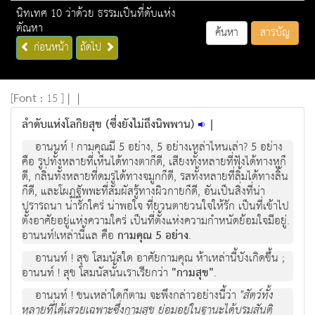
นิทเทศ 10 ว่าด้วย ธรรมเป็นที่ดับแห่ง
ตัณหา
ค้นหา
สารบัญ
ก่อนหน้า
ถัดไป
[
Font :
15 ]
|
|
ลำดับแห่งโลกิยสุข (ซึ่งยังไม่ถึงนิพพาน)
|
อานนท์ ! กามคุณมี 5 อย่าง, 5 อย่างเหล่าไหนเล่า? 5 อย่าง
คือ รูปทั้งหลายที่เห็นได้ทางตาก็ดี, เสียงทั้งหลายที่ฟังได้ทางหูก็
ดี, กลิ่นทั้งหลายที่ดมรูได้ทางจมูกก็ดี, รสทั้งหลายที่ลิ้มได้ทางลิ้น
ก็ดี, และโผฏฐัพพะที่สัมผัสรู้ทางผิวกายก็ดี, อันเป็นสิ่งที่น่า
ปรารถนา น่ารักใคร่ น่าพอใจ ที่ยวนตายวนใจให้รัก เป็นที่เข้าไป
ตั้งอาศัยอยู่แห่งความใคร่ เป็นที่ตั้งแห่งความกำหนัดย้อมใจมีอยู่.
อานนท์!เหล่านี้แล คือ
กามคุณ 5 อย่าง
.
อานนท์ ! สุข โสมนัสใด อาศัยกามคุณ ห้าเหล่านี้บังเกิดขึ้น ;
อานนท์ ! สุข โสมนัสนั้นเราเรียกว่า
"กามสุข"
.
อานนท์ ! ชนเหล่าใดก็ตาม จะพึงกล่าวอย่างนี้ว่า
"สัตว์ทั้ง
หลายที่ได้เสวยเฉพาะซึ่งกามสุข ย่อมอยู่ในฐานะได้บรมสันติ