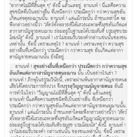
"อากาศไม่มีที่สิ้นสุด ๆ" ดังนี้ แล้วแลอยู่. อานนท์ ! นี่แลคือความ
สุขชนิดที่เป็นอย่างอื่น ที่เหนือกว่า ประณีตกว่า กว่าความสุขอัน
เกิดแต่จตุตถฌานนั้น. อานนท์ ! แต่แม้กระนั้น ถ้าชนเหล่าใด จะ
พึงกล่าวอย่างนี้ว่า
"สัตว์ทั้งหลายที่ได้เสวยเฉพาะซึ่งสุขอันเกิดแต่
อากาสานัญจายตนฌาน ย่อมอยู่ในฐานะได้บรมสันติ บรมสุขบรม
โสมนัส"
ดังนี้. อานนท์ ! เราไม่ยอมรับรองคำกล่าวเช่นนั้นของชน
เหล่านั้น. ข้อนี้ เพราะเหตุไร ? อานนท์ ! เพราะเหตุว่า ความสุข
อย่างอื่นที่เหนือกว่า ประณีตกว่า กว่าความสุข อันเกิดแต่อากา
สานัญจายตนฌานนั้น ยังมีอยู่.
อานนท์ !
สุขอย่างอื่นที่เหนือกว่า ประณีตกว่า กว่าความสุข
อันเกิดแต่อากาสานัญจายตนะฌาน
นั้น เป็นอย่างไรเล่า ?
อานนท์ ! ภิกษุในธรรมวินัยนี้, เพราะผ่านพ้นอากาสานัญจายตนะ
เสียได้โดยประการทั้งปวง จึง
บรรลุวิญญาณนัญจายตนะ
อันมี
การทำในใจว่า "วิญญาณไม่มีที่สิ้นสุด ๆ" ดังนี้ แล้วแลอยู่.
อานนท์! นี่แลคือความสุขชนิดที่เป็นอย่างอื่น ที่เหนือกว่า
ประณีตกว่า กว่าความสุขอันเกิดแต่อากาสานัญจายตนะฌานนั้น.
อานนท์ ! แต่แม้กระนั้น ถ้าชนเหล่าใดจะพึงกล่าวอย่างนี้ว่า
"สัตว์
ทั้งหลายที่ได้เสวยเฉพาะซึ่งสุขอันเกิดแต่วิญญาณัญจายตนฌาน
ย่อมอยู่ในฐานะได้บรมสันติบรมสุข บรมโสมนัส"
ดังนี้. อานนท์ !
เราไม่ยอมรับรองคำ กล่าวเช่นนั้น ของชนเหล่านั้น. ข้อนี้ เพราะ