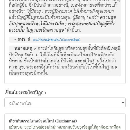
ถือลัทธิอื่น ซึ่งมีปรกติกล่าวอย่างนี้, เธอทั้งหลายจะพึงกล่าวแก้
อย่างนี้ว่า
"ผู้มีอายุ ! พระผู้มีพระภาค ไม่ได้หมายถึงสุขเวทนา
แล้วบัญญัติในฐานะเป็นตัวความสุข. ผู้มีอายุ ! แต่ว่า
ความสุข
อันบุคคลจะพึงหาได้ในธรรมใด ; พระตถาคตย่อมบัญญัติซึ่ง
ธรรมนั้น ในฐานะเป็นความสุข
"
ดังนี้แล.
- สฬา. สํ.
๑๘/๒๗๘-๒๘๒/๔๑๓-๔๒๔
.
หมายเหตุ :-
การนำโลกิยสุข หรือความสุขขั้นที่ยังต้องมีเหตุมี
ปัจจัยทุกระดับ มาใส่ไว้ในที่นี้ก็เพื่อเป็นเครื่องเปรียบเทียบกับ
นิพพาน ซึ่งเป็นธรรมไม่เหตุไม่มีปัจจัย และอยู่ในฐานยิ่งไปกว่า
ความสุข, พระองค์จึงได้ทรงนำมาเรียบลำดับไว้ในที่นั้นในฐานะ
เป็นความสุขชนิดหนึ่ง.
เชื่อมโยงพระไตรปิฏก :
เกี่ยวกับธรรมโฆษณ์ออนไลน์ (Disclaimer)
แม้ระบบ "ธรรมโฆษณ์ออนไลน์" พยายามปรับปรุงข้อมูลให้ถูกต้องมากที่สุด