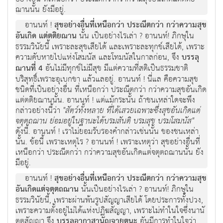
ฌานนั้น ยังมีอยู่.
อานนท์ !
สุขอย่างอื่นที่เหนือกว่า ประณีตกว่า กว่าความสุข
อันเกิด แต่ตติยฌาน
นั้น เป็นอย่างไรเล่า ? อานนท์! ภิกษุใน
ธรรมวินัยนี้ เพราะละสุขเสียได้ และเพราะละทุกข์เสียได้, เพราะ
ความดับหายไปแห่งโสมนัส และโทมนัสในกาลก่อน, จึง
บรรลุ
ฌานที่ 4
อันไม่มีทุกข์ไม่มีสุข มีแต่ความที่สติเป็นธรรมชาติ
บริสุทธิ์เพราะอุเบกขา แล้วแลอยู่. อานนท์ ! นี่แล คือความสุข
ชนิดที่เป็นอย่างอื่น ที่เหนือกว่า ประณีตกว่า กว่าความสุขอันเกิด
แต่ตติยฌานนั้น. อานนท์ ! แต่แม้กระนั้น ถ้าชนเหล่าใดจะพึง
กล่าวอย่างนี้ว่า
"สัตว์ทั้งหลาย ที่ได้เสวยเฉพาะซึ่งสุขอันเกิดแต่
จตุตถฌาน ย่อมอยู่ในฐานะได้บรมสันติ บรมสุข บรมโสมนัส"
ดังนี้. อานนท์ ! เราไม่ยอมรับรองคำกล่าวเช่นนั้น ของชนเหล่า
นั้น. ข้อนี้ เพราะเหตุไร ? อานนท์ ! เพราะเหตุว่า สุขอย่างอื่นที่
เหนือกว่า ประณีตกว่า กว่าความสุขอันเกิดแต่จตุตถฌานนั้น ยัง
มีอยู่.
อานนท์ !
สุขอย่างอื่นที่เหนือกว่า ประณีตกว่า กว่าความสุข
อันเกิดแต่จตุตถฌาน
นั้นเป็นอย่างไรเล่า ? อานนท์! ภิกษุใน
ธรรมวินัยนี้, เพราะผ่านพ้นรูปสัญญาเสียได้ โดยประการทั้งปวง,
เพราะความตั้งอยู่ไม่ได้แห่งปฏิฆสัญญา, เพราะไม่ทำในใจซึ่งนานั
ตตสัญญา จึง
บรรลุอากาสานัญจายตนะ
อันมีการทำในใจว่า