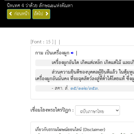
นิทเทศ 4 ว่าด้วย ลักษณะแห่งตัณหา
ก่อนหน้า
ถัดไป
[
Font :
15 ]
|
|
กาม เป็นเครื่องผูก
|
เครื่องผูกอันใด เกิดแต่เหล็ก เกิดแต่ไม้ และ
ส่วนความยินดีของบุคคลผู้ยินดีแล้ว ในตุ้มห
เครื่องผูกอันมั่นคง ที่จะฉุดสัตว์ลงสู่ที่ต่ำได้โดยแท้ ซึ
- สคา. สํ.
๑๕/๑๑๒/๓๕๓
.
เชื่อมโยงพระไตรปิฏก :
เกี่ยวกับธรรมโฆษณ์ออนไลน์ (Disclaimer)