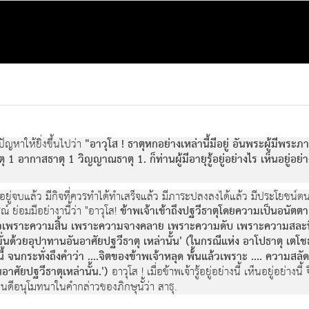
ัญหาให้ยิ่งขึ้นไปว่า
"อาวุโส ! ธาตุหกอย่างเหล่านี้มีอยู่ อันพระผู้มีพระภา
1 อากาสธาตุ 1 วิญญาณธาตุ 1. ก็ท่านผู้มีอายุรู้อยู่อย่างไร เห็นอยู่
ย์อยู่จบแล้ว มีกิจที่ควรทำได้ทำเสร็จแล้ว มีภาระปลงลงได้แล้ว มีประโยชน์
 ย่อมมีอย่างานี้ว่า "อาวุโส!
ข้าพเจ้าเข้าถึงปฐวีธาตุโดยความเป็นอนัตตา
นแล้วเพราะความสิ้น เพราะความจางคลาย เพราะความดับ เพราะความสละทิ้
ั่นด้วยอุปาทานอันอาศัยปฐวีธาตุ เหล่านั้น' (ในกรณีแห่ง อาโปธาตุ เตโ
 จนกระทั่งถึงคำว่า ....จิตของข้าพเจ้าหลุด พ้้นแล้วเพราะ .... ความสลั
าศัยปฐวีธาตุเหล่านั้น.')
อาวุโส ! เมื่อข้าพเจ้ารู้อยู่อย่างนี้ เห็นอยู่อย่
งยินดีอนุโมทนาในคำกล่าวของภิกษุนั้ว่า สาธุ.