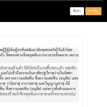
ค้นหา
สารบัญ
คผู้รู้ผู้เห็นผู้อรหันตสัมมาสัมพุทธะตรัสไว้แล้วโดย
อย่างไร จิตของท่านจึงหลุดพ้นจากอาสวะทั้งหลาย เพราะ
ตนอันตามลุถึงแล้ว มีสังโยชน์ในภพสิ้นรอบแล้ว หลุดพ้น
 และไม่เข้าถึงธรรมอันอาศัยปฐวีธาตุว่าเป็นอัตตา
ง เพราะความสลัดคืน ซึ่งความเคยชิน (อนุสัย) แห่ง
ชธาตุ วาโยธาตุ อากาสธาตุ และวิญญาณธาตุ ก็มี
ดคืน ซึ่งความเคยชิน (อนุสัย) แห่งการตั้งทับและการ
างนี้ จิตของข้าพเจ้าจึงหลุดพ้นจากอาสวะทั้งหลายเพราะไม่