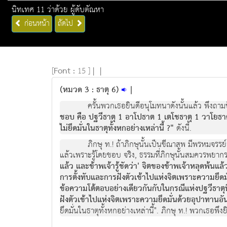
นิทเทศ 11 ว่าด้วย ผู้ดับตัณหา
ก่อนหน้า
ถัดไป
[
Font :
15 ]
|
|
(หมวด 3 : ธาตุ 6)
|
ครั้นพวกเธอยินดีอนุโมทนาดังนั้นแล้ว พึงถามป
ชอบ คือ ปฐวีธาตุ 1 อาโปธาต 1 เตโชธาตุ 1 วาโยธาตุ 
ไม่ยึดมั่นในธาตุทั้งหกอย่างเหล่านี้ ?"
ดังนี้.
ภิกษุ ท.! ถ้าภิกษุนั้นเป็นขีณาสพ มีพรหมจรร
แล้วเพราะรู้โดยชอบ จริง, ธรรมที่ภิกษุนั้นสมควรพยากรณ์
แล้ว และข้าพเจ้ารู้ชัดว่า' จิตของข้าพเจ้าหลุดพ้
การตั้งทับและการฝังตัวเข้าไปแห่งจิตเพราะความยึดม
ข้อความโต้ตอบอย่างเดียวกันกับในกรณีแห่งปฐวีธาตุนี้
ฝังตัวเข้าไปแห่งจิตเพราะความยึดมั่นด้วยอุปาทานอันอ
ยึดมั่นในธาตุทั้งหกอย่างเหล่านี้". ภิกษุ ท.! พวกเธอพึ