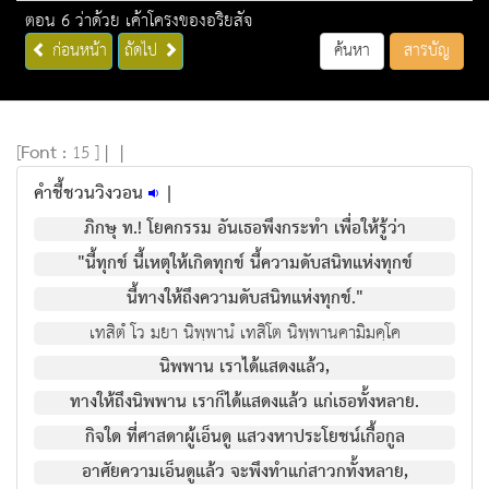
ตอน 6 ว่าด้วย เค้าโครงของอริยสัจ
ก่อนหน้า
ถัดไป
ค้นหา
สารบัญ
[
Font :
15 ]
|
|
คําชี้ชวนวิงวอน
|
ภิกษุ ท.! โยคกรรม อันเธอพึงกระทํา เพื่อใหรูวา
"นี้ทุกข นี้เหตุใหเกิดทุกข นี้ความดับสนิทแหงทุกข
นี้ทางใหถึงความดับสนิทแหงทุกข."
เทสิตํ โว มยา นิพฺพานํ เทสิโต นิพฺพานคามิมคฺโค
นิพพาน เราไดแสดงแลว,
ทางใหถึงนิพพาน เราก็ไดแสดงแลว แกเธอทั้งหลาย.
กิจใด ที่ศาสดาผูเอ็นดู แสวงหาประโยชนเกื้อกูล
อาศัยความเอ็นดูแลว จะพึงทําแกสาวกทั้งหลาย,