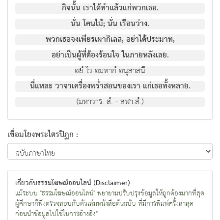
กิจนั้น เราไดทําแลวแกพวกเธอ.
นั่น โคนไม; นั่น เรือนวาง.
พวกเธอจงเพียรเผากิเลส, อยาไดประมาท,
อยาเปนผูที่ตองรอนใจ ในภายหลังเลย.
อยํ โว อมฺหากํ อนุสาสนี
นี่แหละ วาจาเครื่องพร่ำสอนของเรา แกเธอทั้งหลาย.
(มหาวาร. สํ. - สฬา.สํ.)
เชื่อมโยงพระไตรปิฏก :
เกี่ยวกับธรรมโฆษณ์ออนไลน์ (Disclaimer)
แม้ระบบ "ธรรมโฆษณ์ออนไลน์" พยายามปรับปรุงข้อมูลให้ถูกต้องมากที่สุด
ผู้ศึกษาก็พึงตรวจสอบกับตัวเล่มหนังสือต้นฉบับ ที่มีการพิมพ์ครั้งล่าสุด
ก่อนนำข้อมูลไปใช้ในการอ้างอิง"