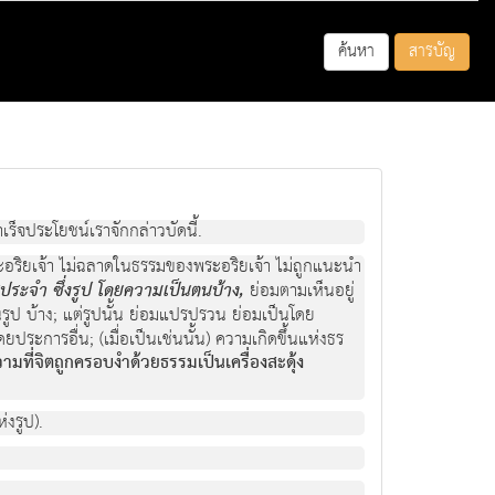
ค้นหา
สารบัญ
าเร็จประโยชนเราจักกลาวบัดนี้.
็นพระอริยเจา ไมฉลาดในธรรมของพระอริยเจา ไมถูกแนะนํา
นประจํา ซึ่งรูป โดยความเปนตนบาง,
ยอมตามเห็นอยู่
ในรูป บาง; แตรูปนั้น ยอมแปรปรวน ยอมเปนโดย
ารอื่น; (เมื่อเปนเชนนั้น) ความเกิดขึ้นแหงธร
มที่จิตถูกครอบงําดวยธรรมเปนเครื่องสะดุง
งรูป).