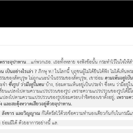
เพราะอุปาทาน
....แกพวกเธอ. เธอทั้งหลาย จงฟงขอนั้น กระทําไวในใจใหสํ
 เปนอยางไรเลา ?
ภิกษุ ท.! ในโลกนี้ บุถุชนผูไมไดยินไดฟง ไมไดเห
ธรรมของสัตบุรุษ ไมถูกแนะนําในธรรมของสัตบุรุษ, เขายอม
ตามเห็นอยูเป
ระจํา
ซึ่งรูป วามีอยูในตน
บาง, ยอมตามเห็นอยูเปนประจํา ซึ่งตน วามีอยู
ลี่ยนแปลงไปตามความแปรปรวนของรูป เพราะความแปรปรวนของรูปไดมีโดยประก
่ยนแปลงไปตามความแปรปรวนของรูปยอมครอบงําจิตของเขาตั้งอยู;
เพราะควา
ัง และสะดุงหวาดเสียวอยูดวยอุปาทาน.
 สังขาร และวิญญาณ
ก็ไดตรัสไวดวยขอความทํานองเดียวกันกับในกรณีแห
ยอมมีได ดวยอาการอยางนี้ แล.