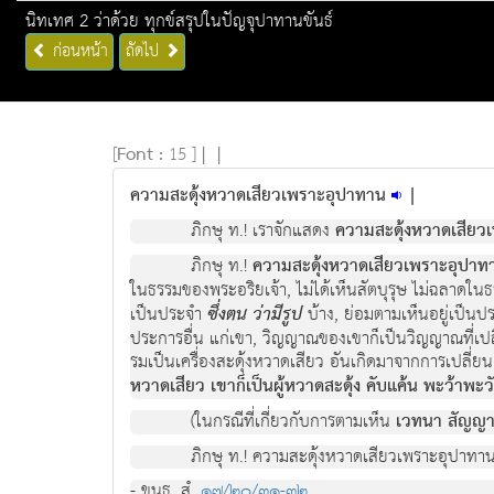
นิทเทศ 2 ว่าด้วย ทุกข์สรุปในปัญจุปาทานขันธ์
ก่อนหน้า
ถัดไป
[
Font :
15 ]
|
|
ความสะดุ้งหวาดเสียวเพราะอุปาทาน
|
ภิกษุ ท.! เราจักแสดง
ความสะดุงหวาดเสียว
ภิกษุ ท.!
ความสะดุงหวาดเสียวเพราะอุปาทาน
ในธรรมของพระอริยเจา, ไมไดเห็นสัตบุรุษ ไมฉลาดใน
เปนประจํา
ซึ่งตน วามีรูป
บาง, ยอมตามเห็นอยูเปนป
ประการอื่น แกเขา, วิญญาณของเขาก็เปนวิญญาณที่เป
รมเปนเครื่องสะดุงหวาดเสียว อันเกิดมาจากการเปลี
หวาดเสียว เขาก็เปนผูหวาดสะดุง คับแคน พะวาพะว
(ในกรณีที่เกี่ยวกับการตามเห็น
เวทนา สัญญา
ภิกษุ ท.! ความสะดุงหวาดเสียวเพราะอุปาทาน 
- ขนธ. สํ.
๑๗/๒๐/๓๑-๓๒
.