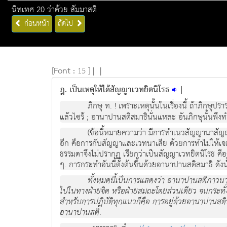
นิทเทศ 20 ว่าด้วย สัมมาสติ
ก่อนหน้า
ถัดไป
[
Font :
15 ]
|
|
ฎ. เป็นเหตุให้ได้สัญญาเวทยิตนิโรธ
|
ภิกษุ ท. ! เพราะเหตุนั้นในเรื่องนี้ ถ้าภิกษ
แล้วไซร้ ; อานาปานสติสมาธินั่นแหละ อันภิกษุนั้นพึงทำ
(ข้อนี้หมายความว่า มีการทำเนวสัญญานาสัญญาย
อีก คือการกับสัญญาและเวทนาเสีย ด้วยการทำไม่ให้เจ
ธรรมดาจึงไม่ปรากฏ เรียกว่าเป็นสัญญาเวทยิตนิโรธ คือคว
ๆ. การกระทำอันนี้ตั้งต้นขึ้นด้วยอานาปานสติสมาธิ ดัง
ทั้งหมดนี้เป็นการแสดงว่า อานาปานสติภาวนานั้
ไปในทางฝ่ายจิต หรือฝ่ายสมถะโดยส่วนเดียว จนกระทั่งถ
สำหรับการปฏิบัติทุกแนวก็คือ การอยู่ด้วยอานาปานสตินั
อานาปานสติ
.