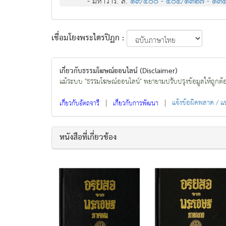
- มหาวาร. สํ.
๑๙/๔๐๐ - ๔๐๔/๑๓๒๗ - ๑๓
เชื่อมโยงพระไตรปิฏก :
เกี่ยวกับธรรมโฆษณ์ออนไลน์ (Disclaimer)
แม้ระบบ "ธรรมโฆษณ์ออนไลน์" พยายามปรับปรุงข้อมูลให้ถูกต้องมา
|
|
แจ้งข้อผิดพลาด / 
เกี่ยวกับอัตถจารี
เกี่ยวกับการพัฒนา
หนังสือที่เกี่ยวข้อง