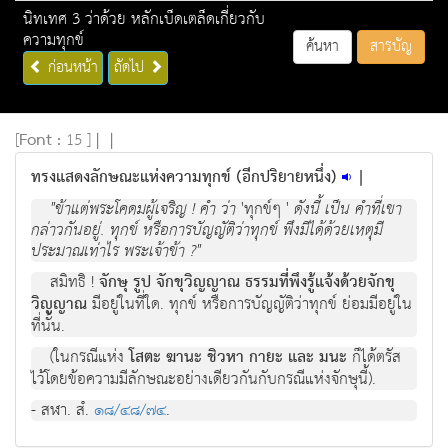
นิทเทศ 3 ว่าด้วย หลักเบ็ดเตล็ดเกี่ยวกับ
ความทุกข์
ค้นหา
สารบัญ
ก่อนหน้า
ถัดไป
[
Font :
15 ]
|
|
ทรงแสดงลักษณะแห่งความทุกข์ (อีกปริยายหนึ่ง)
|
"ขาแตพระโคดมผูเจริญ ! คํา วา
'ทุกขๆ '
ดังนี้ เปน คําที่เขา
กลาวกันอยู่. ทุกข หรือการบัญญัติวาทุกข พึงมีไดดวยเหตุมี
ประมาณเทาไร พระเจาขา ?"
สมิทธิ !
จักษุ รูป จักขุวิญญาณ ธรรมที่พึงรูแจงดวยจักขุ
วิญญาณ
มีอยูในที่ใด. ทุกข หรือการบัญญัติวาทุกข ยอมมีอยูใน
ที่นั้น.
(ในกรณีแหง
โสตะ ฆานะ ชิวหา กายะ และ มนะ
ก็ไดตรัส
ไวโดยขอความมีลักษณะอยางเดียวกันกับกรณีแหงจักษุนี้).
- สฬา. สํ.
๑๘/๔๘/๗๔
.