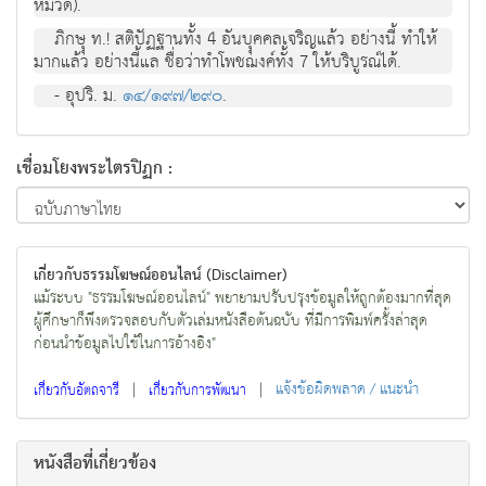
หมวด).
ภิกษุุ ท.! สติปัฏฐานทั้ง 4 อันบุุคคลเจริญแล้ว อย่างนี้ ทำให้
มากแล้ว อย่างนี้แล ชื่อว่าทำโพชฌงค์ทั้ง 7 ให้บริบูรณ์ได้.
- อุปริ. ม.
๑๔/๑๙๗/๒๙๐
.
เชื่อมโยงพระไตรปิฏก :
เกี่ยวกับธรรมโฆษณ์ออนไลน์ (Disclaimer)
แม้ระบบ "ธรรมโฆษณ์ออนไลน์" พยายามปรับปรุงข้อมูลให้ถูกต้องมากที่สุด
ผู้ศึกษาก็พึงตรวจสอบกับตัวเล่มหนังสือต้นฉบับ ที่มีการพิมพ์ครั้งล่าสุด
ก่อนนำข้อมูลไปใช้ในการอ้างอิง"
|
|
แจ้งข้อผิดพลาด / แนะนำ
เกี่ยวกับอัตถจารี
เกี่ยวกับการพัฒนา
หนังสือที่เกี่ยวข้อง