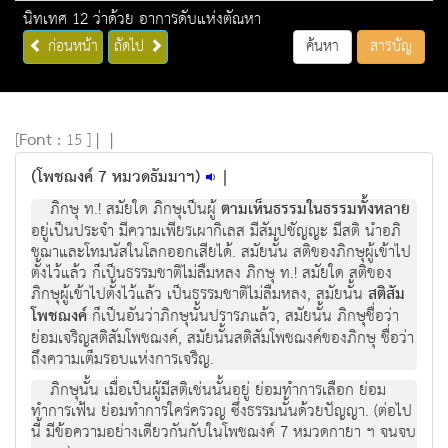
นิทเทศ 12 ว่าด้วย อาการดับแห่งตัณหา
ก่อนหน้า
ถัดไป
ค้นหา
สารบัญ
[
Font :
15 ]
|
|
(โพชฌงค์ 7 หมวดธัมมาฯ)
|
ภิกษุ ท.! สมัยใด ภิกษุเป็นผู้
ตามเห็นธรรมในธรรมทั้งหลาย
อยู่เป็นประจำ มีความเพียรเผากิเลส มีสัมปชัญญะ มีสติ นำอภิ
ชฌาและโทมนัสในโลกออกเสียได้. สมัยนั้น สติของภิกษุผู้เข้าไป
ตั้งไว้แล้ว ก็เป็นธรรมชาติไม่ลืมหลง ภิกษุ ท.! สมัยใด สติของ
ภิกษุผู้เข้าไปตั้งไว้แล้ว เป็นธรรมชาติไม่ลืมหลง, สมัยนั้น
สติสัม
โพชฌงค์
ก็เป็นอันว่าภิกษุนั้นปรารภแล้ว, สมัยนั้น ภิกษุชื่อว่า
ย่อมเจริญสติสัมโพชฌงค์, สมัยนั้นสติสัมโพชฌงค์ของภิกษุ ชื่อว่า
ถึงความเต็มรอบแห่งการเจริญ.
ภิกษุนั้น เมื่อเป็นผู้มีสติเช่นนั้นอยู่ ย่อมทำการเลือก ย่อม
ทำการเฟ้น ย่อมทำการใคร่ครวญ ซึ่งธรรมนั้นด้วยปัญญา. (ต่อไป
นี้ มีข้อความอย่างเดียวกันกับในโพชฌงค์ 7 หมวดกายา ฯ จนจบ