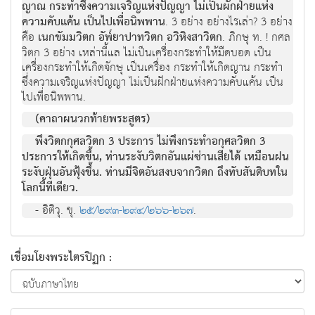
ญาณ กระทำซึ่งความเจริญแห่งปัญญา ไม่เป็นผักฝ่ายแห่ง
ความคับแค้น เป็นไปเพื่อนิพพาน
. 3 อย่าง อย่างไรเล่า? 3 อย่าง
คือ
เนกขัมมวิตก อัพ๎ยาปาทวิตก อวิหิงสาวิตก
. ภิกษุ ท. ! กศล
วิตก 3 อย่าง เหล่านี้แล ไม่เป็นเครื่องกระทําให้มืดบอด เป็น
เครื่องกระทำให้เกิดจักษุ เป็นเครื่อง กระทําให้เกิดญาน กระทำ
ซึ่งความเจริญแห่งปัญญา ไม่เป็นฝักฝ่ายแห่งความคับแค้น เป็น
ไปเพื่อนิพพาน.
(คาถาผนวกท้ายพระสูตร)
พึงวิตกกุศลวิตก 3 ประการ ไม่พึงกระทำอกุศลวิตก 3
ประการให้เกิดขึ้น, ท่านระงับวิตกอันแผ่ซ่านเสียได้ เหมือนฝน
ระงับฝุ่นอันฟุ้งขึ้น. ท่านมีจิตอันสงบจากวิตก ถึงทับสันติบทใน
โลกนี้ทีเดียว.
- อิติวุ. ขุ.
๒๕/๒๙๓-๒๙๔/๒๖๖-๒๖๗
.
เชื่อมโยงพระไตรปิฏก :