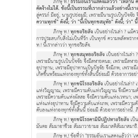
ภิกษุ ท.!
ธรรมอันเราแสดงแลววา "เหลานี้ คื
คัดงางไมได. ขอนี้เป็นธรรมที่เรากลาวแลวอยางนี้เรา
สูครรภ มีอยู, นามรูปยอมมี; เพราะมีนามรูปเปนปจจ
ความทุกข" ดังนี้; วา "นี้เปนทุกขสมุทัย" ดังนี้; วา"
ภิกษุ ท.!
ทุกขอริยสัจ
เปนอยางไรเลา ? แมคว
การประสบกับสิ่งไมเปนที่รัก เปนทุกข ความพลัดพรากจากส
ท.! นี้เรากลาววา ทุกขอริยสัจ.
ภิกษุ ท.!
ทุกขสมุทยอริยสัจ
เปนอยางไรเลา ?
เพราะมีนามรูปเปนปจจัย จึงมีสฬายตนะ; เพราะมีสฬายตน
อุปาทาน; เพราะมีอุปาทานเป็นปจจัย จึงมีภพ; เพราะมี
เกิดขึ้นพรอมแหงกองทุกขทั้งสิ้นนี้ยอมมี ดวยอาการอยา
ภิกษุ ท.!
ทุกขนิโรธอริยสัจ
เปนอยางไรเลา? 
แหงวิญญาณ; เพราะมีความดับแหงวิญญาณ จึงมีความด
เพราะมีความดับแหงผัสสะ จึงมีความดับแหงเวทนา; เ
แหงแหงอุปาทาน จึงมีความดับแหงภพ; เพราะมีความด
ดับลงแหงกองทุกขทั้งสิ้นนี้ ยอมมี ดวยอาการอยางนี้. ภ
ภิกษุ ท.!
ทุกขนิโรธคามินีปฏิปทาอริยสัจ
เปน
มันตะ สัมมาอาชีวะ สัมมาวายามะ สัมมาสติสัมมาสมาธิ. ภิ
ภิกษุ ท.! ขอที่วา "ธรรมอันเราแสดงแลววา 'เห