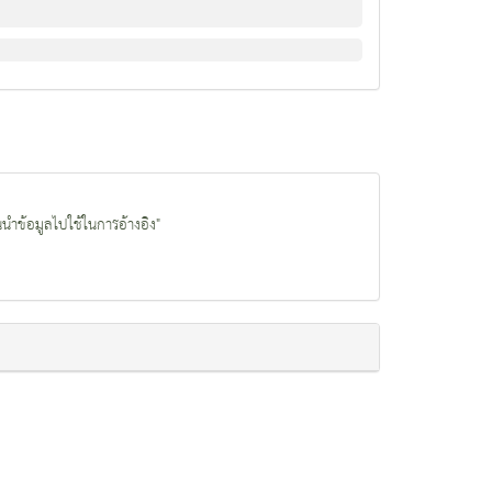
นนำข้อมูลไปใช้ในการอ้างอิง"