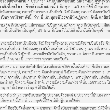
ออริยสัจทั้งหลาย 4 ประการ" ดังนี้เปนธรรมอันสมณพราหมณผูรูทั้งหลายข่ม
อาศัยซึ่งอะไรเลา จึงกลาวแล้วอย่างนี้ ?
ภิกษุ ท.! เพราะอาศัยซึ่งธาตุทั้งห
ัย จึงมีสฬายตนะ; เพราะมีสฬายตนะเปนปจจัย จึงมีผัสสะ; เพราะมีผัสสะเปนป
 นี้ เปนทุกขนิโรธ" ดังนี้; วา" นี้ เปนทุกขนิโรธคามินี-ปฏิปทา" ดังนี้; แก
ามเกิด ก็เปนทุกข, แมความแก ก็เปนทุกข, แมความตาย ก็เปนทุกข, แม
ิ่งเปนที่รัก เปนทุกข, ปรารถนาสิ่งใดแลวไมไดสิ่งนั้น นั่นก็เปนทุกข :
 เพราะมีอวิชชาเปนปจจัย จึงมีสังขารทั้งหลาย; เพราะมีสังขารเปนปจจัย จ
ะเปนปจจัย จึงมีผัสสะ; เรามีผัสสะเปนปจจัยจึงมีเวทนา; เพราะมีเวทนาเป
ภพเปนปจจัยจึงมีชาติ; เพราะมีชาติเปนปจจัย, ชรามรณะ โสกะปริเทวะทุกข
งนี้. ภิกษุ ท.! นี้ เรากลาววา ทุกขสมุทยอริยสัจ.
เพราะความจางคลายดับไปโดยไมเหลือแหงอวิชชานั้นนั่นเทียว. จึงมีความดั
ับแหงนามรูป; เพราะมีความดับแหงนามรูป จึงมีความดับแหงสฬายตนะ; เ
พราะมีความดับแหงเวทนา จึงมีความดับแหงตัณหา; เพราะมีความดับแหงตัณ
ับแหงภพ จึงความดับแหงชาติ; เพราะมีความดับแหงชาตินั่นแลชรามรณะ โส
ิกษุ ท.! นี้เรากลาววาทุกขนิโรธอริยสัจ.
อยางไรเลา ? มรรคอันประเสริฐ ประกอบดวยองค 8 ประการ นี้นั่นเอง กลา
กษุ ท.! นี้เรากลาววา ทุกขนิโรธคามินีปฏิปทาอริยสัจ.
ลานี้ คืออริยสัจทั้งหลาย 4 ประการ' ดังนี้ เปนธรรมอันสมณพราหมณผูรูทั้งหล