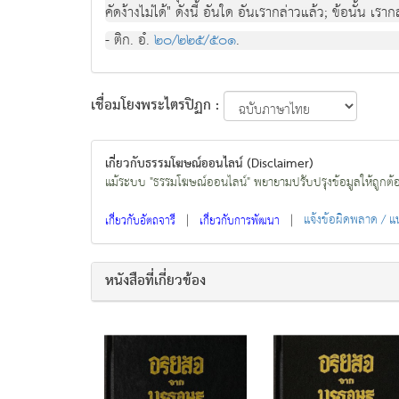
คัดงางไมได" ดังนี้ อันใด อันเรากลาวแลว; ขอนั้น เ
- ติก. อํ.
๒๐/๒๒๕/๕๐๑
.
เชื่อมโยงพระไตรปิฏก :
เกี่ยวกับธรรมโฆษณ์ออนไลน์ (Disclaimer)
แม้ระบบ "ธรรมโฆษณ์ออนไลน์" พยายามปรับปรุงข้อมูลให้ถูกต้องมา
|
|
แจ้งข้อผิดพลาด / 
เกี่ยวกับอัตถจารี
เกี่ยวกับการพัฒนา
หนังสือที่เกี่ยวข้อง