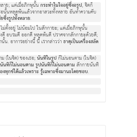
งหลาย; แต่เมื่อภิกษุนั้น
กระทำในใจอยู่ซึ่งอรูป
, จิตก็
และเธอนั้นหลุดพ้นแล้วจากอาสวะทั้งหลาย อันทำความคับ
ียซึ่งรูปทั้งหลาย
.
่ตั้งอยู่ ไม่น้อมไป ในสักกายะ; แต่เมื่อภิกษุนั้น
่าถึงดี อบรมดี ออกดี หลุดพ้นดี ปราศจากสักกายะด้วยดี;
น. อาการอย่างนี้ นี้ เรากล่าวว่า
ธาตุเป็นเครื่องสลัด
าม (ในจิต) ของเธอ;
นันทิในรูป
ก็ไม่นอนตาม (ในจิต)
นันทิก็ไม่นอนตาม รูปนันทิก็ไม่นอนตาม
สักกายนันทิ
องทุกข์ได้แล้วเพราะ รู้เฉพาะซึ่งมานะโดยชอบ
.