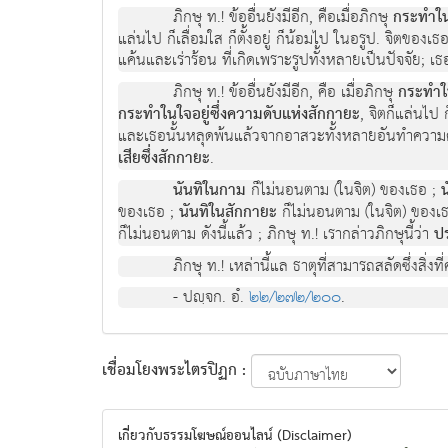
ภิกษุ ท.! ข้ออื่นยังมีอีก, คือเมื่อภิกษุ
กระทำในใ
แล่นไป ก็เลื่อมใส ก็ตั้งอยู่ ก็น้อมไป ในอรูป. จิตขอ
แค้นและเร่าร้อน ที่เกิดเพราะรูปทั้งหลายเป็นปัจจัย; เธ
ภิกษุ ท.! ข้ออื่นยังมีอีก, คือ เมื่อภิกษุ
กระทำใน
กระทำในใจอยู่ซึ่งความดับแห่งสักกายะ
, จิตก็แล่นไป 
และเธอนั้นหลุดพ้นแล้วจากอาสวะทั้งหลายอันทำความคับแ
เสียซึ่งสักกายะ
.
นันทิในกาม
ก็ไม่นอนตาม (ในจิต) ของเธอ ;
ของเธอ ;
นันทิในสักกายะ
ก็ไม่นอนตาม (ในจิต) ของเธ
ก็ไม่นอนตาม ดังนี้แล้ว ; ภิกษุ ท.! เรากล่าวภิกษุนี้ว่า
ปร
ภิกษุ ท.! เหล่านี้แล ธาตุที่สามารถสลัดซึ่งสิ่งท
- ปญฺจก. อํ.
๒๒/๒๗๒/๒๐๐
.
เชื่อมโยงพระไตรปิฏก :
เกี่ยวกับธรรมโฆษณ์ออนไลน์ (Disclaimer)