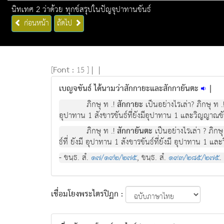
นิทเทศ 2 ว่าด้วย ทุกข์สรุปในปัญจุปาทานขันธ์
ก่อนหน้า
ถัดไป
[
Font :
15 ]
|
|
เบญจขันธ์ ได้นามว่าสักกายะและสักกายันตะ
|
ภิกษุ ท .!
สักกายะ
เปนอยางไรเลา? ภิกษุ ท .
อุปาทาน 1 สังขารขันธที่ยังมีอุปาทาน 1 และวิญญาณขันธ
ภิกษุ ท .!
สักกายันตะ
เป็นอยางไรเล่า ? ภิกษุ
ธที่ ยังมี อุปาทาน 1 สังขารขันธที่ยังมี อุปาทาน 1 แล
- ขนฺธ. สํ.
๑๗/๑๙๒/๒๗๕
, ขนฺธ. สํ.
๑๙๓/๒๘๕/๒๗๕
.
เชื่อมโยงพระไตรปิฏก :