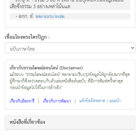
ภิกษุ ท. ! ธรรม 3 อย่าง เหล่านี้ อันบุคคลควรเจริญเพื่อละ
เสียซึ่งธรรม 3 อย่างเหล่าโน้นแล.
- ฉกฺก. อํ.
๒๒/๔๙๖/๓๘๒
.
เชื่อมโยงพระไตรปิฏก :
เกี่ยวกับธรรมโฆษณ์ออนไลน์ (Disclaimer)
แม้ระบบ "ธรรมโฆษณ์ออนไลน์" พยายามปรับปรุงข้อมูลให้ถูกต้องมากที่สุด
ผู้ศึกษาก็พึงตรวจสอบกับตัวเล่มหนังสือต้นฉบับ ที่มีการพิมพ์ครั้งล่าสุด
ก่อนนำข้อมูลไปใช้ในการอ้างอิง"
|
|
แจ้งข้อผิดพลาด / แนะนำ
เกี่ยวกับอัตถจารี
เกี่ยวกับการพัฒนา
หนังสือที่เกี่ยวข้อง