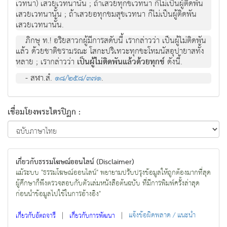
เวทนา) เสวยเวทนานั้น ; ถ้าเสวยทุกขเวทนา ก็ไม่เป็นผู้ติดพัน
เสวยเวทนานั้น ; ถ้าเสวยอทุกขมสุขเวทนา ก็ไม่เป็นผู้ติดพัน
เสวยเวทนานั้น.
ภิกษุ ท.! อริยสาวกผู้มีการสดับนี้ เรากล่าวว่า เป็นผู้ไม่ติดพัน
แล้ว ด้วยชาติชรามรณะ โสกะปริเทวะทุกขะโทมนัสอุปายาสทั้ง
หลาย ; เรากล่าวว่า
เป็นผู้ไม่ติดพันแล้วด้วยทุกข์
ดังนี้.
- สฬา.สํ.
๑๘/๒๕๘/๓๗๑
.
เชื่อมโยงพระไตรปิฏก :
เกี่ยวกับธรรมโฆษณ์ออนไลน์ (Disclaimer)
แม้ระบบ "ธรรมโฆษณ์ออนไลน์" พยายามปรับปรุงข้อมูลให้ถูกต้องมากที่สุด
ผู้ศึกษาก็พึงตรวจสอบกับตัวเล่มหนังสือต้นฉบับ ที่มีการพิมพ์ครั้งล่าสุด
ก่อนนำข้อมูลไปใช้ในการอ้างอิง"
|
|
แจ้งข้อผิดพลาด / แนะนำ
เกี่ยวกับอัตถจารี
เกี่ยวกับการพัฒนา