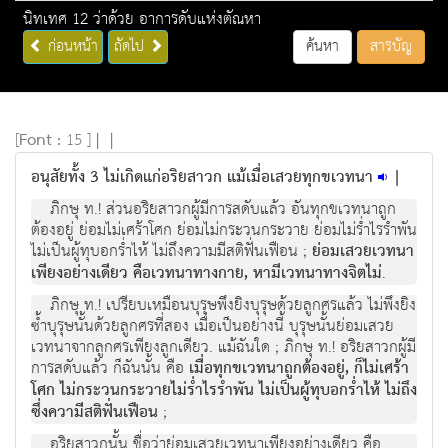
นิทเทศ 12 ว่าด้วย อาการดับแห่งตัณหา
ก่อนหน้า
ถัดไป
ค้นหา
สารบัญ
[
Font :
15 ]
|
|
อนุสัยทั้ง 3 ไม่เกิดแก่อริยสาวก แม้เมื่อเสวยทุกขเวทนา
|
ภิกษุ ท.! ส่วนอริยสาวกผู้มีการสดับแล้ว อันทุกขเวทนาถูก
ต้องอยู่ ย่อมไม่เศร้าโศก ย่อมไม่กระวนกระวาย ย่อมไม่ร่ำไรรำพัน
ไม่เป็นผู้ทุบอกร่ำไห้ ไม่ถึงความมีสติฟั่นเฟือน ;
ย่อมเสวยเวทนา
เพียงอย่างเดียว คือเวทนาทางกาย, หามีเวทนาทางจิตไม่
.
ภิกษุ ท.! เปรียบเหมือนบุรุษพึงยิงบุรุษด้วยลูกศรแล้ว ไม่พึงยิง
ซ้ำบุรุษนั้นด้วยลูกศรที่สอง เมื่อเป็นอย่างนี้ บุรุษนั้นย่อมเสวย
เวทนาจากลูกศรเพียงลูกเดียว. แม้ฉันใด ; ภิกษุ ท.! อริยสาวกผู้มี
การสดับแล้ว ก็ฉันนั้น คือ
เมื่อทุกขเวทนาถูกต้องอยู่, ก็ไม่เศร้า
โศก ไม่กระวนกระวายไม่ร่ำไรรำพัน ไม่เป็นผู้ทุบอกร่ำไห้ ไม่ถึง
ซึ่งความีสติฟั่นเฟือน
;
อริยสาวกนั้น ชื่อว่าย่อมเสวยเวทนาเพียงอย่างเดียว คือ