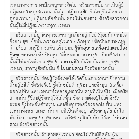
เวทนาทางกาย หามีเวทนาทางจิตไม่. อริยสาวกนั้น หาเป็นผู้มี
ปฏิฆะเพราะทุกขเวทนานั้นไม่.
ปฏิฆานุสัย
อันใด อันเกิดจาก
ทุกขเวทนา, ปฏิฆานุสัยอันนั้น ย่อม
ไม่นอนตาม
ซึ่งอริยสาวกคน
นั้นผู้ไม่มีปฏิฆะเพราะทุกขเวทนา.
อริยสาวกนั้น อันทุกขเวทนาถูกต้องอยู่ ก็ไม่ (น้อมนึก) พอใจ
ซึ่งกามสุข. ข้อนั้นเพราะเหตุไรเล่า ? ภิกษุ ท.! ข้อนั้นเพราะเหตุ
ว่า อริยสาวกผู้มีการสดับแล้ว ย่อม
รู้ชัดอุบายเครื่องปลดเปลื้อง
ซึ่งทุกขเวทนา
ซึ่งเป็นอุบายอื่นนอกจากกามสุข. เมื่ออริยสาวก
นั้นมิได้พอใจซึ่งกามสุขอยู่,
ราคานุสัย
อันใด อันเกิดจากสุข
เวทนา, ราคานุสัยอันนั้น ก็
ไม่นอนตาม
ซึ่งอริยสาวกนั้น.
อริยสาวกนั้น ย่อมรู้ชัดซึ่งเหตุให้เกิดขึ้นแห่งเวทนา ซึ่งความ
ตั้งอยู่ไม่ได้ ซึ่งรสอร่อย ซึ่งโทษอันต่ำทราม และซึ่งอุบายเครื่อง
ออกไปพ้น แห่งเวทนาทั้งหลายเหล่านั้น ตามที่เป็นจริง. เมื่ออริย
สาวกนั้น รู้ชัดอยู่ซึ่งเหตุให้เกิดขึ้น ซึ่งความตั้งอยู่ไม่ได้ ซึ่งรส
อร่อย ซึ่งโทษอันต่ำทราม และซึ่งอุบายเครื่องออกไปพ้น แห่ง
เวทนาทั้งหลายเหล่านั้น ตามที่เป็นจริงอยู่,
อวิชชานุสัย
อันใด
อันเกิดจากอทุกขมสุขเวทนา, อวิชชานุสัยอันนั้น ก็ย่อม
ไม่นอน
ตาม
ซึ่งอริยสาวกนั้น.
อริยสาวกนั้น ถ้าเสวยสุขเวทนา ย่อมไม่เป็นผู้ติดพัน (ใน