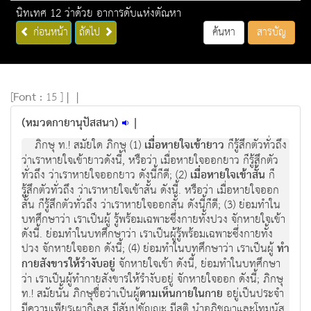
นิทเทศ 12 ว่าด้วย อาการดับแห่งตัณหา
ก่อนหน้า
ถัดไป
ค้นหา
สารบัญ
[
Font :
15 ]
|
|
(หมวดกายานุปัสสนา)
|
ภิกษุ ท.! สมัยใด ภิกษุ (1)
เมื่อหายใจเข้ายาว
ก็รู้สึกตัวทั่วถึง
ว่าเราหายใจเข้ายาวดังนี้, หรือว่า เมื่อหายใจออกยาว ก็รู้สึกตัว
ทั่วถึง ว่าเราหายใจออกยาว ดังนี้ก็ดี; (2)
เมื่อหายใจเข้าสั้น
ก็
รู้สึกตัวทั่วถึง ว่าเราหายใจเข้าสั้น ดังนี้. หรือว่า เมื่อหายใจออก
สั้น ก็รู้สึกตัวทั่วถึง ว่าเราหายใจออกสั้น ดังนี้ก็ดี; (3) ย่อมทำใน
บทศึกษาว่า เราเป็นผู้ รู้พร้อมเฉพาะซึ่งกายทั้งปวง จักหายใจเข้า
ดังนี้. ย่อมทำในบทศึกษาว่า เราเป็นผู้รู้พร้อมเฉพาะซึ่งกายทั้ง
ปวง จักหายใจออก ดังนี้; (4) ย่อมทำในบทศึกษาว่า เราเป็นผู้
ทำ
กายสังขารให้รำงับอยู่
จักหายใจเข้า ดังนี้, ย่อมทำในบทศึกษา
ว่า เราเป็นผู้ทำกายสังขารให้รำงับอยู่ จักหายใจออก ดังนี้; ภิกษุ
ท.! สมัยนั้น ภิกษุชื่อว่าเป็นผู้
ตามเห็นกายในกาย
อยู่เป็นประจำ
มีความเพียรเผากิเลส มีสัมปชัญญะ มีสติ นำอภิชฌาและโทมนัส