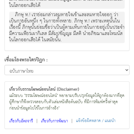
ในโลกออกเสียได้
ภิกษุ ท.! เราย่อมกล่าวลมหายใจเข้าและลมหายใจออก ว่า
เป็นกายอันหนึ่ง ๆ ในกายทั้งหลาย. ภิกษุ ท.! เพราะเหตุนั้นใน
เรื่องนี้ ภิกษุนั้นย่อมชื่อว่าเป็นผู้ตามเห็นกายในกายอยู่เป็นประจำ
มีความเพียรเผากิเลส มีสัมปชัญญะ มีสติ นำอภิชฌาและโทมนัส
ในโลกออกเสียได้ ในสมัยนั้น.
เชื่อมโยงพระไตรปิฏก :
เกี่ยวกับธรรมโฆษณ์ออนไลน์ (Disclaimer)
แม้ระบบ "ธรรมโฆษณ์ออนไลน์" พยายามปรับปรุงข้อมูลให้ถูกต้องมากที่สุด
ผู้ศึกษาก็พึงตรวจสอบกับตัวเล่มหนังสือต้นฉบับ ที่มีการพิมพ์ครั้งล่าสุด
ก่อนนำข้อมูลไปใช้ในการอ้างอิง"
|
|
แจ้งข้อผิดพลาด / แนะนำ
เกี่ยวกับอัตถจารี
เกี่ยวกับการพัฒนา