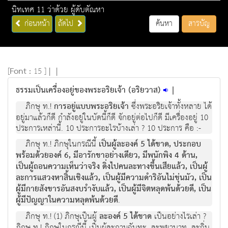
นิทเทศ 11 ว่าด้วย ผู้ดับตัณหา
ก่อนหน้า
ถัดไป
ค้นหา
สารบัญ
[
Font :
15 ]
|
|
ธรรมเป็นเครื่องอยู่ของพระอริยเจ้า (อริยวาส)
|
ภิกษุ ท.!
การอยู่แบบพระอริยเจ้า
ซึ่งพระอริยเจ้าทั้งหลาย ได้
อยู่มาแล้วก็ดี กำลังอยู่ในบัดนี้ก็ดี จักอยู่ต่อไปก็ดี มีเครื่องอยู่ 10
ประการเหล่านี้. 10 ประการอะไรบ้างเล่า ? 10 ประการ คือ :-
ภิกษุ ท.! ภิกษุในกรณีนี้
เป็นผู้ละองค์ 5 ได้ขาด, ประกอบ
พร้อมด้วยองค์ 6, มีอารักขาอย่างเดียว, มีพนักพิง 4 ด้าน,
เป็นผู้ถอนความเห็นว่าจริง ดิ่งไปคนละทางขึ้นเสียแล้ว, เป็นผู้
ละการแสวงหาสิ้นเชิงแล้ว, เป็นผู้มีความดำริอันไม่ขุ่นมัว, เป็น
ผู้มีกายสังขารอันสงบรำงับแล้ว, เป็นผู้มีจิตหลุดพ้นด้วยดี, เป็น
ผู้มีปัญญาในความหลุดพ้นด้วยดี
.
ภิกษุ ท.! (1) ภิกษุเป็นผู้
ละองค์ 5 ได้ขาด
เป็นอย่างไรเล่า ?
ภิกษุ ท.! ภิกษุในกรณีนี้ เป็นผู้ละกามฉันทะ, ละพยาบาท, ละถิ่น