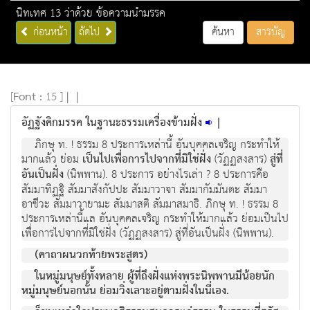
นิทเทศ 13 ว่าด้วย ข้อความนำมรรค
ก่อนหน้า
ถัดไป
ค้นหา
สารบัญ
[
Font :
15 ]
|
|
อัฏฐังคิกมรรค ในฐานะธรรมเครื่องข้ามฝั่ง
|
ภิกษุ ท. ! ธรรม 8 ประการเหล่านี้ อันบุคคลเจริญ กระทำให้
มากแล้ว ย่อม
เป็นไปเพื่อการไปจากที่มิใช่ฝั่ง
(วัฏฏสงสาร)
สู่ที่
อันเป็นฝั่ง
(นิพพาน). 8 ประการ อย่างไรเล่า ? 8 ประการคือ
สัมมาทิฏฐิ สัมมาสังกัปปะ สัมมาวาจา สัมมากัมมันตะ สัมมา
อาชีวะ สัมมาวายามะ สัมมาสติ สัมมาสมาธิ. ภิกษุ ท. ! ธรรม 8
ประการเหล่านี้แล อันบุคคลเจริญ กระทำให้มากแล้ว ย่อมเป็นไป
เพื่อการไปจากที่มิใช่ฝั่ง (วัฏฏสงสาร) สู่ที่อันเป็นฝั่ง (นิพพาน).
(คาถาผนวกท้ายพระสูตร)
ในหมู่มนุษย์ทั้งหลาย ผู้ที่ถึงฝั่งแห่งพระนิพพานมีน้อยนัก
หมู่มนุษย์นอกนั้น ย่อมวิ่งเลาะอยู่ตามฝั่งในนี่เอง.