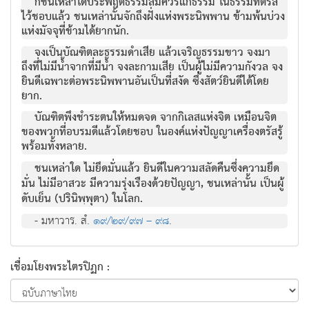
ก็ชนเหล่าใดประพฤติธรรมสมควรแก่ธรรม ในธรรมที่ตรัส
ไว้ชอบแล้ว ชนเหล่านั้นจักถึงฝั่งแห่งพระนิพพาน ข้ามพ้นบ่วง
แห่งมัจจุที่ข้ามได้ยากนัก.
จงเป็นบัณฑิตละธรรมดำเสีย แล้วเจริญธรรมขาว จงมา
ถึงที่ไม่มีน้ำจากที่มีน้ำ จงละกามเสีย เป็นผู้ไม่มีความกังวล จง
ยินดีเฉพาะต่อพระนิพพานอันเป็นที่สงัด ซึ่งสัตว์ยินดีได้โดย
ยาก.
บัณฑิตพึงชำระตนให้หมดจด จากกิเลสแห่งจิต เหมือนจิต
ของพวกที่อบรมดีแล้วโดยชอบ ในองค์แห่งปัญญาเครื่องตรัสรู้
พร้อมทั้งหลาย.
ชนเหล่าใด ไม่ยึดมั่นแล้ว ยินดีในความสลัดคืนซึ่งความยึด
มั่น ไม่มีอาสวะ มีความรุ่งเรืองด้วยปัญญา, ชนเหล่านั้น เป็นผู้
ดับเย็น (ปรินิพฺพุตา) ในโลก.
- มหาวาร. สํ.
๑๙/๒๙/๙๗ – ๙๘
.
เชื่อมโยงพระไตรปิฏก :