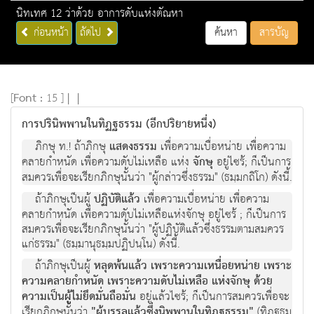
นิทเทศ 12 ว่าด้วย อาการดับแห่งตัณหา
ก่อนหน้า
ถัดไป
ค้นหา
สารบัญ
[
Font :
15 ]
|
|
การปรินิพพานในทิฏฐธรรม (อีกปริยายหนึ่ง)
ภิกษุ ท.! ถ้าภิกษุ
แสดงธรรม
เพื่อความเบื่อหน่าย เพื่อความ
คลายกำหนัด เพื่อความดับไม่เหลือ แห่ง
จักษุ
อยู่ไซร้; ก็เป็นการ
สมควรเพื่อจะเรียกภิกษุนั้นว่า "ผู้กล่าวซึ่งธรรม" (ธมฺมกถิโก) ดังนี้.
ถ้าภิกษุเป็นผู้
ปฏิบัติแล้ว
เพื่อความเบื่อหน่าย เพื่อความ
คลายกำหนัด เพื่อความดับไม่เหลือแห่งจักษุ อยู่ไซร้ ; ก็เป็นการ
สมควรเพื่อจะเรียกภิกษุนั้นว่า "ผู้ปฏิบัติแล้วซึ่งธรรมตามสมควร
แก่ธรรม" (ธมฺมานุธมฺมปฏิปนฺโน) ดังนี้.
ถ้าภิกษุเป็นผู้
หลุดพ้นแล้ว เพราะความเหนื่อยหน่าย เพราะ
ความคลายกำหนัด เพราะความดับไม่เหลือ แห่งจักษุ ด้วย
ความเป็นผู้ไม่ยึดมั่นถือมั่น
อยู่แล้วไซร้; ก็เป็นการสมควรเพื่อจะ
เรียกภิกษุนั้นว่า
"ผู้บรรลุแล้วซึ่งนิพพานในทิฏฐธรรม"
(ทิฏฺฐธมฺ