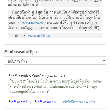
มนิพฺพานปตฺโต) ดังนี้.
[ในกรณีแห่ง
หู จมูก ลิ้น กาย
และ
ใจ
ก็มีข้อความที่กล่าวไว้
อย่างเดียวกันกับในกรณีแห่งตา ที่กล่าวไว้ข้างบนนี้ ; ในสูตรอื่น
(ขนฺธ. สํ.
๑๗/๑๙๙/๓๐๒
) ทรงแสดงไว้ด้วยรูป เวทนา สัญญา
สังขาร และวิญญาณ แทนอายตะภายในหก อย่างในสูตรนี้ ก็มี].
- สฬา. สํ.
๑๘/๑๗๗/๒๔๔
.
เชื่อมโยงพระไตรปิฏก :
เกี่ยวกับธรรมโฆษณ์ออนไลน์ (Disclaimer)
แม้ระบบ "ธรรมโฆษณ์ออนไลน์" พยายามปรับปรุงข้อมูลให้ถูกต้องมากที่สุด
ผู้ศึกษาก็พึงตรวจสอบกับตัวเล่มหนังสือต้นฉบับ ที่มีการพิมพ์ครั้งล่าสุด
ก่อนนำข้อมูลไปใช้ในการอ้างอิง"
|
|
แจ้งข้อผิดพลาด / แนะนำ
เกี่ยวกับอัตถจารี
เกี่ยวกับการพัฒนา