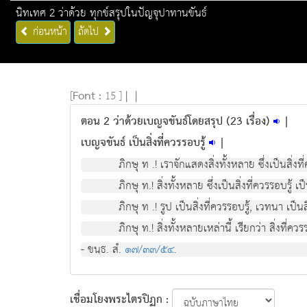
นิทเทศ 2 ว่าด้วย ทุกข์สรุปในปัญจุปาทานขันธ์
ก่อนหน้า
ถัดไป
[
Font :
15 ]
|
|
ตอน 2 ว่าด้วยเบญจขันธ์โดยสรุป (23 เรื่อง)
|
เบญจขันธ์ เป็นสิ่งที่ควรรอบรู้
|
ภิกษุ ท .! เราจักแสดงสิ่งทั้งหลาย ซึ่งเปนสิ่งท
ภิกษุ ท.! สิ่งทั้งหลาย ซึ่งเปนสิ่งที่ควรรอบรู เ
ภิกษุ ท .! รูป เปนสิ่งที่ควรรอบรู, เวทนา เปน
ภิกษุ ท.! สิ่งทั้งหลายเหลานี้ เรียกวา สิ่งที่คว
- ขนฺธ. สํ.
๑๗/๓๓/๕๔
.
เชื่อมโยงพระไตรปิฏก :