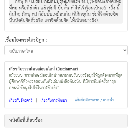
ภิกษุ ท.!
เปรียบเหมือนบุรุษแข็งแรง
จับบุรุษอ่อนแอที่ศีรษะ
ที่คอ หรือที่ลำตัว แล้วข่มขี่ บีบคั้น ทำให้เร่าร้อนเป็นอย่างยิ่ง นี้
ฉันใด; ภิกษุ ท.! ก็ฉันนั้นเหมือนกัน (ที่ภิกษุนั้น ข่มขี่จิตด้วยจิต
บีบบังคับจิตด้วยจิต เผาจิตด้วยจิต ให้เป็นอย่างยิ่ง).
เชื่อมโยงพระไตรปิฏก :
เกี่ยวกับธรรมโฆษณ์ออนไลน์ (Disclaimer)
แม้ระบบ "ธรรมโฆษณ์ออนไลน์" พยายามปรับปรุงข้อมูลให้ถูกต้องมากที่สุด
ผู้ศึกษาก็พึงตรวจสอบกับตัวเล่มหนังสือต้นฉบับ ที่มีการพิมพ์ครั้งล่าสุด
ก่อนนำข้อมูลไปใช้ในการอ้างอิง"
|
|
แจ้งข้อผิดพลาด / แนะนำ
เกี่ยวกับอัตถจารี
เกี่ยวกับการพัฒนา
หนังสือที่เกี่ยวข้อง