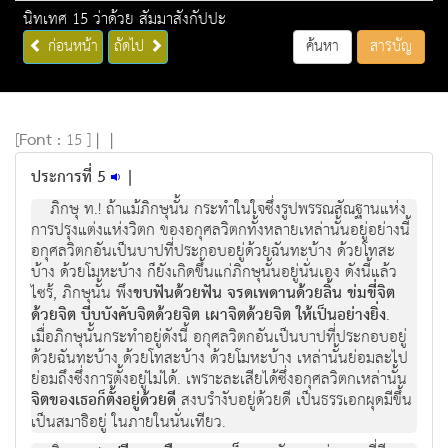
นิทเทศ 15 ว่าด้วย สัมมาสังกัปปะ
ก่อนหน้า
ถัดไป
ค้นหา
สารบัญ
[
Font :
15 ]
|
|
ประการที่ 5
|
ภิกษุ ท.! ถ้าแม้ภิกษุนั้น กระทำในใจซึ่งรูปพรรณสัณฐานแห่ง
การปรุงแต่งแห่งวิตก ของอกุศลวิตกทั้งหลายเหล่านั้นอยู่อย่างนี้
อกุศลวิตกอันเป็นบาปที่ประกอบอยู่ด้วยฉันทะบ้าง ด้วยโทสะ
บ้าง ด้วยโมหะบ้าง ก็ยังเกิดขึ้นแก่ภิกษุนั้นอยู่นั่นเอง ดังนี้แล้ว
ไซร้, ภิกษุนั้น พึง
ขบฟันด้วยฟัน จรดเพดานด้วยลิ้น ข่มขี่จิต
ด้วยจิต บีบบังคับจิตด้วยจิต เผาจิตด้วยจิต ให้เป็นอย่างยิ่ง
.
เมื่อภิกษุนั้นกระทำอยู่ดังนี้ อกุศลวิตกอันเป็นบาปที่ประกอบอยู่
ด้วยฉันทะบ้าง ด้วยโทสะบ้าง ด้วยโมหะบ้าง เหล่านั้นย่อมละไป
ย่อมถึงซึ่งการตั้งอยู่ไม่ได้. เพราะละเสียได้ซึ่งอกุศลวิตกเหล่านั้น
จิตของเธอก็ตั้งอยู่ด้วยดี
สงบรำงับอยู่ด้วยดี เป็นธรรเอกผุดมีขึ้น
เป็นสมาธิอยู่ ในภายในนั่นเทียว.