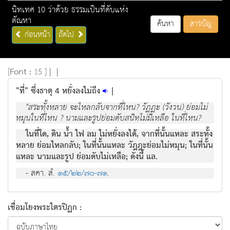
นิทเทศ 10 ว่าด้วย ธรรมเป็นที่ดับแห่ง
ตัณหา
ค้นหา
สารบัญ
ก่อนหน้า
ถัดไป
[
Font :
15 ]
|
|
"ที่" ซึ่งธาตุ 4 หยั่งลงไม่ถึง
|
"สระทั้งหลาย จะไหลกลับจากที่ไหน? วัฏฏะ (วังวน) ย่อมไม่
หมุนในที่ไหน ? นามและรูปย่อมดับสนิทไม่มีเหลือ ในที่ไหน?
ในที่ใด, ดิน น้ำ ไฟ ลม ไม่หยั่งลงได้, จากที่นั้นแหละ สระทั้ง
หลาย ย่อมไหลกลับ; ในที่นั้นแหละ วัฎฎะย่อมไม่หมุน; ในที่นั้น
แหละ นามและรูป ย่อมดับไม่เหลือ; ดังนี้ แล.
- สคา. สํ.
๑๕/๒๒/๗๐-๗๑
.
เชื่อมโยงพระไตรปิฏก :