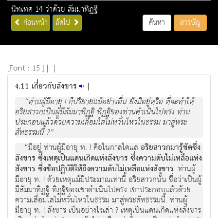
นิทเทศ 14 ว่าด้วย สัมมาทิฏฐิ
ก่อนหน้า
ถัดไป
ค้นหา
สารบัญ
[
Font :
15 ]
|
|
ง.11 เกี่ยวกับสังขาร
|
“ท่านผู้มีอายุ ! ก็ปริยายแม้อย่างอื่น ยังมีอยู่หรือ ที่จะทำให้
อริยสาวกเป็นผู้มีสัมมาทิฏฐิ ทิฏฐิของท่านดำเนินไปตรง ท่าน
ประกอบแล้วด้วยความเลื่อมใสไม่หวั่นไหวในธรรม มาสู่พระ
สัทธรรมนี้ ?”
“มีอยู่ ท่านผู้มีอายุ ท. ! คือในกาลใดแล
อริยสาวกมารู้ชัดซึ่ง
สังขาร ซึ่งเหตุเป็นแดนเกิดแห่งสังขาร ซึ่งความดับไม่เหลือแห่ง
สังขาร ซึ่งข้อปฏิบัติให้ถึงความดับไม่เหลือแห่งสังขาร
. ท่านผู้
มีอายุ ท. ! ด้วยเหตุแม้มีประมาณเท่านี้ อริยสาวกนั้น ชื่อว่าเป็นผู้
มีสัมมาทิฏฐิ ทิฏฐิของเขาดำเนินไปตรง เขาประกอบแล้วด้วย
ความเลื่อมใสไม่หวั่นไหวในธรรม มาสู่พระสัทธรรมนี้. ท่านผู้
มีอายุ ท. ! สังขาร เป็นอย่างไรเล่า ? เหตุเป็นแดนเกิดแห่งสังขาร