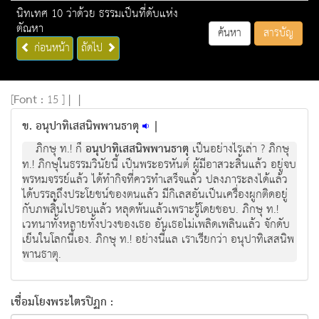
นิทเทศ 10 ว่าด้วย ธรรมเป็นที่ดับแห่ง
ตัณหา
ค้นหา
สารบัญ
ก่อนหน้า
ถัดไป
[
Font :
15 ]
|
|
ข. อนุปาทิเสสนิพพานธาตุ
|
ภิกษุ ท.! ก็
อนุปาทิเสสนิพพานธาตุ
เป็นอย่างไรเล่า ? ภิกษุ
ท.! ภิกษุในธรรมวินัยนี้ เป็นพระอรหันต์ ผู้มีอาสวะสิ้นแล้ว อยู่จบ
พรหมจรรย์แล้ว ได้ทำกิจที่ควรทำเสร็จแล้ว ปลงภาระลงได้แล้ว
ได้บรรลุถึงประโยชน์ของตนแล้ว มีกิเลสอันเป็นเครื่องผูกติดอยู่
กับภพสิ้นไปรอบแล้ว หลุดพ้นแล้วเพราะรู้โดยชอบ. ภิกษุ ท.!
เวทนาทั้งหลายทั้งปวงของเธอ อันเธอไม่เพลิดเพลินแล้ว จักดับ
เย็นในโลกนี้เอง. ภิกษุ ท.! อย่างนี้แล เราเรียกว่า อนุปาทิเสสนิพ
พานธาตุ.
เชื่อมโยงพระไตรปิฏก :