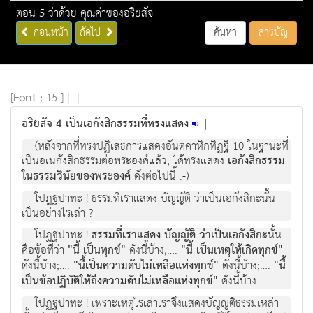
ตอน 5 ว่าด้วย คุณค่าของอริยสัจ
ก่อนหน้า
ถัดไป
ค้นหา
สารบัญ
[
Font :
15 ]
|
|
อริยสัจ 4 เป็นเอกังสิกธรรมที่ทรงแสดง
|
(หลังจากที่ทรงปฏิเสธการแสดงอันตคาหิกทิฏฐิ 10 ในฐานะที่
เปนอเนกังสิกธรรมตอพระองคแลว, ไดทรงแสดง
เอกังสิกธรรม
ในธรรมวินัยของพระองค
ดังตอไปนี้ :-)
โปฎฐปาทะ ! ธรรมที่เราแสดง บัญญัติ วาเปนเอกังสิกะนั้น
เปนอยางไรเลา ?
โปฏฐปาทะ !
ธรรมที่เราแสดง บัญญัติ วาเปนเอกังสิกะ
นั้น
คือขอที่วา
"นี้ เปนทุกข"
ดังนี้บาง;….
"นี้ เปนเหตุใหเกิดทุกข"
ดังนี้บาง;….
"นี้เปนความดับไมเหลือแหงทุกข"
ดังนี้บาง;….
"นี้
เปนขอปฏิบัติใหถึงความดับไมเหลือแหงทุกข"
ดังนี้บาง.
โปฏฐปาทะ ! เพราะเหตุไรเลาเราจึงแสดงบัญญติธรรมเหลา