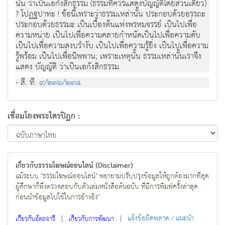
นั้น วาเปนเอกังสิกธรรม (ธรรมที่ควรแสดงบัญญัติโดยสวนเดียว)
? โปฏฐปาทะ ! ขอนี้เพราะวาธรรมเหลานั้น ประกอบดวยอรรถะ
ประกอบดวยธรรมะ เปนเบื้องตนแหงพรหมจรรย เปนไปเพื่อ
ความหนาย เปนไปเพื่อความคลายกําหนัดเปนไปเพื่อความดับ
เปนไปเพื่อความสงบรํางับ เปนไปเพื่อความรูยิ่ง เปนไปเพื่อความ
รูพรอม เปนไปเพื่อนิพพาน; เพราะเหตุนั้น ธรรมเหลานั้นเราจึง
แสดง บัญญัติ วาเปนเอกังสิกธรรม.
- สี. ที.
๙/๒๓๖/๒๙๘
.
เชื่อมโยงพระไตรปิฏก :
เกี่ยวกับธรรมโฆษณ์ออนไลน์ (Disclaimer)
แม้ระบบ "ธรรมโฆษณ์ออนไลน์" พยายามปรับปรุงข้อมูลให้ถูกต้องมากที่สุด
ผู้ศึกษาก็พึงตรวจสอบกับตัวเล่มหนังสือต้นฉบับ ที่มีการพิมพ์ครั้งล่าสุด
ก่อนนำข้อมูลไปใช้ในการอ้างอิง"
|
|
แจ้งข้อผิดพลาด / แนะนำ
เกี่ยวกับอัตถจารี
เกี่ยวกับการพัฒนา