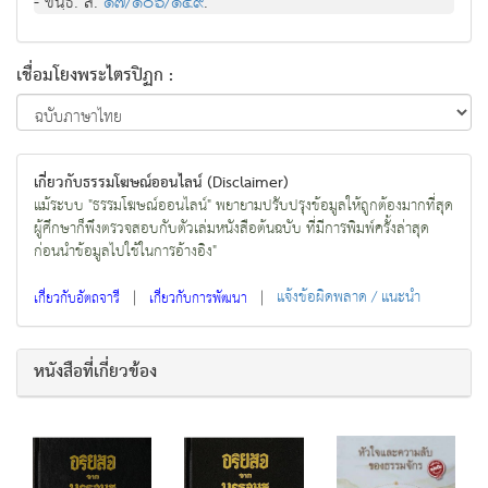
- ขนฺธ. สํ.
๑๗/๑๐๖/๑๕๙
.
เชื่อมโยงพระไตรปิฏก :
เกี่ยวกับธรรมโฆษณ์ออนไลน์ (Disclaimer)
แม้ระบบ "ธรรมโฆษณ์ออนไลน์" พยายามปรับปรุงข้อมูลให้ถูกต้องมากที่สุด
ผู้ศึกษาก็พึงตรวจสอบกับตัวเล่มหนังสือต้นฉบับ ที่มีการพิมพ์ครั้งล่าสุด
ก่อนนำข้อมูลไปใช้ในการอ้างอิง"
|
|
แจ้งข้อผิดพลาด / แนะนำ
เกี่ยวกับอัตถจารี
เกี่ยวกับการพัฒนา
หนังสือที่เกี่ยวข้อง