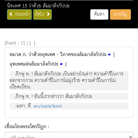
นิทเทศ 15 ว่าด้วย สัมมาสังกัปปะ
ก่อนหน้า
ถัดไป
ค้นหา
สารบัญ
[
Font :
15 ]
|
|
หมวด ก. ว่าด้วยอุทเทศ - วิภาคของสัมมาสังกัปปะ
|
อุทเทศแห่งสัมมาสังกัปปะ
|
ภิกษุ ท. ! สัมมาสังกัปปะ เป็นอย่างไรเล่า? ความดำริในการ
ออกจากกาม ความดำริในการไม่มุ่งร้าย ความดำริในการไม่
เบียดเบียน.
ภิกษุ ท. ! อันนี้เรากล่าวว่า สัมมาสังกัปปะ.
-มหา. ที.
๑๐/๓๔๘/๒๙๙
.
เชื่อมโยงพระไตรปิฏก :