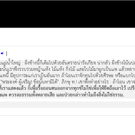
อ
|
น้ำใหญ : ฝงขางนี้ก็เต็มไปดวยอันตรายนารังเกียจ นากลัว ฝงขางโนน
ระนั้นเราพึงรวบรวมหญาแหง ไมแหง กิ่งไม และใบไมมาผูกเปนแพ แลวพยา
า "แพนี้ มีอุปการะแกเราเปนอันมาก ถาไฉนเราจักทูนไปดวยศีรษะ หรือแบกไป
อ? "พระองค ผูเจริญ! ขอนั้นหามิได". ภิกษุ ท.! เขาพึงทําอยางไร : ถาไฉน 
่เราแสดงแลว ก็เพื่อรื้อถอนตนออกจากทุกขไมใชเพื่อใหยึดถือเอาไว เปรี
งแพ ควรละธรรมทั้งหลายเสีย และปวยกลาวทําไมถึงสิ่งไมใชธรรม.