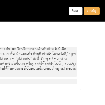
ค้นหา
สารบัญ
ปลอดภัย. แตเรือหรือสะพานสําหรับขาม ไมมีเพื่อ
ยามเอาดวยมือและเทา ก็จะพึงขามไปโดยสวัสดี," บุรุษ
ดวยบา พาไปดวยกัน" ดังนี้. ภิกษุ ท.! พวกทาน
เขาจะพึงครามันขึ้นบก หรือปลอยใหลอยไปในน้ํา, สวนเขา
ยบไดกับพวงแพ ก็ฉันนั้นเหมือนกัน. ภิกษุ ท.! ทานทั้ง