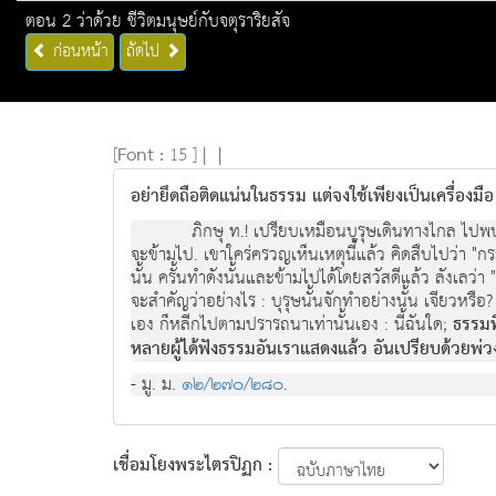
ตอน 2 ว่าด้วย ชีวิตมนุษย์กับจตุราริยสัจ
ก่อนหน้า
ถัดไป
[
Font :
15 ]
|
|
อย่ายึดถือติดแน่นในธรรม แต่จงใช้เพียงเป็นเครื่องมื
ภิกษุ ท.! เปรียบเหมือนบุรุษเดินทางไกล ไปพบแม
จะขามไป. เขาใครครวญเห็นเหตุนี้แลว คิดสืบไปวา "ก
นั้น ครั้นทําดังนั้นและขามไปไดโดยสวัสดีแลว ลังเลว
จะสําคัญวาอยางไร : บุรุษนั้นจักทําอยางนั้น เจียวหรื
เอง ก็หลีกไปตามปรารถนาเทานั้นเอง : นี้ฉันใด;
ธรรมที
หลายผูไดฟงธรรมอันเราแสดงแลว อันเปรียบดวยพว
- มู. ม.
๑๒/๒๗๐/๒๘๐
.
เชื่อมโยงพระไตรปิฏก :