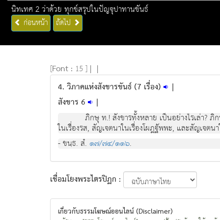
นิทเทศ 2 ว่าด้วย ทุกข์สรุปในปัญจุปาทานขันธ์
ก่อนหน้า
ถัดไป
[
Font :
15 ]
|
|
4. วิภาคแห่งสังขารขันธ์ (7 เรื่อง)
|
สังขาร 6
|
ภิกษุ ท.! สังขารทั้งหลาย เปนอยางไรเลา? ภิ
ในเรื่องรส, สัญเจตนาในเรื่องโผฎฐัพพะ, และสัญเจตนาในเ
- ขนฺธ. สํ.
๑๗/๗๔/๑๑๖
.
เชื่อมโยงพระไตรปิฏก :
เกี่ยวกับธรรมโฆษณ์ออนไลน์ (Disclaimer)