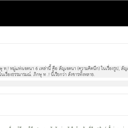
กษุ ท.! หมูแหงเจตนา 6 เหลานี้ คือ สัญเจตนา (ความคิดนึก) ในเรื่องรูป, ส
รื่องธรรมารมณ. ภิกษุ ท .! นี้เรียกวา สังขารทั้งหลาย.