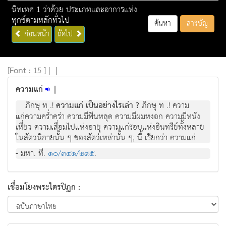
นิทเทศ 1 ว่าด้วย ประเภทและอาการแห่ง
ทุกข์ตามหลักทั่วไป
ค้นหา
สารบัญ
ก่อนหน้า
ถัดไป
[
Font :
15 ]
|
|
ความแก่
|
ภิกษุ ท .!
ความแก่ เป็นอย่างไรเล่า ?
ภิกษุ ท .! ความ
แกความคร่ำครา ความมีฟนหลุด ความมีผมหงอก ความมีหนัง
เหี่ยว ความเสื่อมไปแหงอายุ ความแกรอบแหงอินทรียทั้งหลาย
ในสัตวนิกายนั้น ๆ ของสัตวเหลานั้น ๆ; นี้ เรียกวา ความแก.
- มหา. ที.
๑๐/๓๔๑/๒๙๕
.
เชื่อมโยงพระไตรปิฏก :