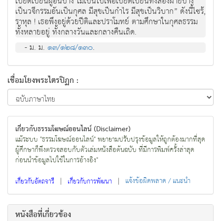
เบียดเบียนผู้อื่นบ้าง ไม่เป็นไปเพื่อเบียดเบียนทั้งสองฝ่ายบ้าง
เป็นวจีกรรมอันเป็นกุศล มีสุขเป็นกำไร มีสุขเป็นวิบาก” ดังนี้ไซร้,
ราหุล ! เธอพึงอยู่ด้วยปีติและปราโมทย์ ตามศึกษาในกุศลธรรม
ทั้งหลายอยู่ ทั้งกลางวันและกลางคืนเถิด.
- ม. ม.
๑๓/๑๒๘/๑๓๐
.
เชื่อมโยงพระไตรปิฏก :
เกี่ยวกับธรรมโฆษณ์ออนไลน์ (Disclaimer)
แม้ระบบ "ธรรมโฆษณ์ออนไลน์" พยายามปรับปรุงข้อมูลให้ถูกต้องมากที่สุด
ผู้ศึกษาก็พึงตรวจสอบกับตัวเล่มหนังสือต้นฉบับ ที่มีการพิมพ์ครั้งล่าสุด
ก่อนนำข้อมูลไปใช้ในการอ้างอิง"
|
|
แจ้งข้อผิดพลาด / แนะนำ
เกี่ยวกับอัตถจารี
เกี่ยวกับการพัฒนา
หนังสือที่เกี่ยวข้อง