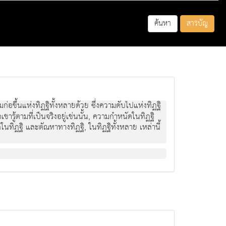
ค้นหา
สารบัญ
ามก่อขึ้นแห่งทิฏฐิทั้งหลายด้วย ซึ่งความดับไปแห่งทิฏฐิ
เขารู้ตามที่เป็นจริงอยู่เช่นนั้น, ความกำหนัดในทิฏฐิ
ทิฏฐิ และตัณหาทางทิฏฐิ, ในทิฏฐิทั้งหลาย เหล่านี้