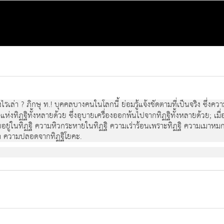
ไรเล่า ? ภิกษุ ท.! บุคคลบางคนในโลกนี้ ย่อมรู้แจ้งชัดตามที่เป็นจริง ซึ่งคว
แห่งทิฏฐิทั้งหลายด้วย ซึ่งอุบายเครื่องออกพ้นไปจากทิฏฐิทั้งหลายด้วย; เมื่อ
ู่ในทิฏฐิ ความหิวกระหายในทิฏฐิ ความเร่าร้อนเพราะทิฏฐิ ความเมาหมกใน
ยกว่า ความปลอดจากทิฏฐิโยคะ.