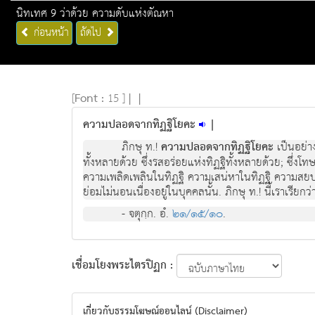
นิทเทศ 9 ว่าด้วย ความดับแห่งตัณหา
ก่อนหน้า
ถัดไป
[
Font :
15 ]
|
|
ความปลอดจากทิฏฐิโยคะ
|
ภิกษุ ท.!
ความปลอดจากทิฏฐิโยคะ
เป็นอย่าง
ทั้งหลายด้วย ซึ่งรสอร่อยแห่งทิฏฐิทั้งหลายด้วย; ซึ่งโทษ
ความเพลิดเพลินในทิฏฐิ ความเสน่หาในทิฏฐิ ความสยบอย
ย่อมไม่นอนเนื่องอยู่ในบุคคลนั้น. ภิกษุ ท.! นี้เราเรี
- จตุกฺก. อํ.
๒๑/๑๕/๑๐
.
เชื่อมโยงพระไตรปิฏก :
เกี่ยวกับธรรมโฆษณ์ออนไลน์ (Disclaimer)