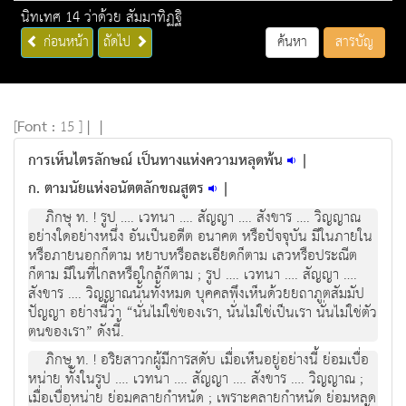
นิทเทศ 14 ว่าด้วย สัมมาทิฏฐิ
ก่อนหน้า
ถัดไป
ค้นหา
สารบัญ
[
Font :
15 ]
|
|
การเห็นไตรลักษณ์ เป็นทางแห่งความหลุดพ้น
|
ก. ตามนัยแห่งอนัตตลักขณสูตร
|
ภิกษุ ท. ! รูป …. เวทนา …. สัญญา …. สังขาร …. วิญญาณ
อย่างใดอย่างหนึ่ง อันเป็นอดีต อนาคต หรือปัจจุบัน มีในภายใน
หรือภายนอกก็ตาม หยาบหรือละเอียดก็ตาม เลวหรือประณีต
ก็ตาม มีในที่ไกลหรือใกล้ก็ตาม ; รูป …. เวทนา …. สัญญา ….
สังขาร …. วิญญาณนั้นทั้งหมด บุคคลพึงเห็นด้วยยถาภูตสัมมัป
ปัญญา อย่างนี้ว่า “นั่นไม่ใช่ของเรา, นั่นไม่ใช่เป็นเรา นั่นไม่ใช่ตัว
ตนของเรา” ดังนี้.
ภิกษุ ท. ! อริยสาวกผู้มีการสดับ เมื่อเห็นอยู่อย่างนี้ ย่อมเบื่อ
หน่าย ทั้งในรูป …. เวทนา …. สัญญา …. สังขาร …. วิญญาณ ;
เมื่อเบื่อหน่าย ย่อมคลายกำหนัด ; เพราะคลายกำหนัด ย่อมหลุด