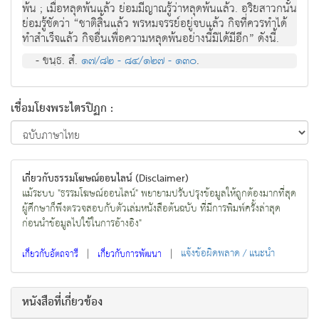
พ้น ; เมื่อหลุดพ้นแล้ว ย่อมมีญาณรู้ว่าหลุดพ้นแล้ว. อริยสาวกนั้น
ย่อมรู้ชัดว่า “ชาติสิ้นแล้ว พรหมจรรย์อยู่จบแล้ว กิจที่ควรทำได้
ทำสำเร็จแล้ว กิจอื่นเพื่อความหลุดพ้นอย่างนี้มิได้มีอีก” ดังนี้.
- ขนฺธ. สํ.
๑๗/๘๒ - ๘๔/๑๒๗ - ๑๓๐
.
เชื่อมโยงพระไตรปิฏก :
เกี่ยวกับธรรมโฆษณ์ออนไลน์ (Disclaimer)
แม้ระบบ "ธรรมโฆษณ์ออนไลน์" พยายามปรับปรุงข้อมูลให้ถูกต้องมากที่สุด
ผู้ศึกษาก็พึงตรวจสอบกับตัวเล่มหนังสือต้นฉบับ ที่มีการพิมพ์ครั้งล่าสุด
ก่อนนำข้อมูลไปใช้ในการอ้างอิง"
|
|
แจ้งข้อผิดพลาด / แนะนำ
เกี่ยวกับอัตถจารี
เกี่ยวกับการพัฒนา
หนังสือที่เกี่ยวข้อง