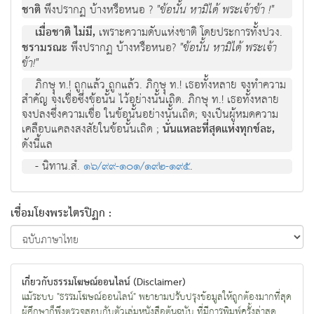
ชาติ
พึงปรากฏ บ้างหรือหนอ ?
"ข้อนั้น หามิได้ พระเจ้าข้า !"
เมื่อชาติ ไม่มี,
เพราะความดับแห่งชาติ โดยประการทั้งปวง.
ชรามรณะ
พึงปรากฏ บ้างหรือหนอ?
"ข้อนั้น หามิได้ พระเจ้า
ข้า!"
ภิกษุุ ท.! ถูกแล้ว ถูกแล้ว. ภิกษุุ ท.! เธอทั้งหลาย จงทำความ
สำคัญ จงเชื่อซึ่งข้อนั้น ไว้อย่างนั้นเถิด. ภิกษุ ท.! เธอทั้งหลาย
จงปลงซึ่งความเชื่อ ในข้อนั้นอย่างนั้นเถิด; จงเป็นผู้หมดความ
เคลือบแคลงสงสัยในข้อนั้นเถิด ;
นั่นแหละที่สุดแห่งทุกข์ละ,
ดังนี้แล
- นิทาน.สํ.
๑๖/๙๙-๑๐๑/๑๙๒-๑๙๕
.
เชื่อมโยงพระไตรปิฏก :
เกี่ยวกับธรรมโฆษณ์ออนไลน์ (Disclaimer)
แม้ระบบ "ธรรมโฆษณ์ออนไลน์" พยายามปรับปรุงข้อมูลให้ถูกต้องมากที่สุด
ผู้ศึกษาก็พึงตรวจสอบกับตัวเล่มหนังสือต้นฉบับ ที่มีการพิมพ์ครั้งล่าสุด