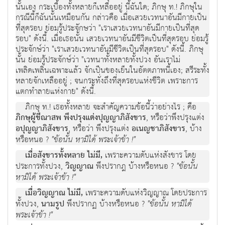
นั้นเอง กระเบื้องทั้งหลายก็เหลืออยู่ นี้ฉันใด; ภิกษุ ท.! ภิกษุใน
กรณีนี้ก็ฉันนั้นเหมือนกัน กล่าวคือ เมื่อเสวยเวทนาอันมีกายเป็น
ที่สุดรอบ ย่อมรู้ประจักษว่า "เราเสวยเวทนาอันมีกายเป็นที่สุด
รอบ" ดังนี้. เมื่อเธอนั้น เสวยเวทนาอันมีชีวิตเป็นที่สุดรอบ ย่อมรู้
ประจักษ์ว่า "เราเสวยเวทนาอันมีชีวิตเป็นที่สุดรอบ" ดังนี้. ภิกษุ
นั้น ย่อมรู้ประจักษ์ว่า "เวทนาทั้งหลายทั้งปวง อันเราไม่
เพลิดเพลินเฉพาะแล้ว จักเป็นของเย็นในอัตตภาพนี้เอง; สรีระทั้ง
หลายจักเหลืออยู่ ; จนกระทั่งถึงที่สุดรอบแห่งชีวิต เพราะการ
แตกทำลายแห่งกาย" ดังนี้.
ภิกษุ ท.! เธอทั้งหลาย จะสำคัญความข้อนี้ว่าอย่างไร ; คือ
ภิกษุผู้ขีณาสพ พึงปรุงแต่งปุญญาภิสังขาร
, หรือว่าพึงปรุงแต่ง
อปุญญาภิสังขาร
, หรือว่า พึงปรุงแต่ง
อเนญชาภิสังขาร
, บ้าง
หรือหนอ ?
"ข้อนั้น หามิได้ พระเจ้าข้า !"
เมื่อสังขารทั้งหลาย ไม่มี,
เพราะความดับแห่งสังขาร โดย
ประการทั้งปวง,
วิญญาณ
พึงปรากฎ บ้างหรือหนอ ?
"ข้อนั้น
หามิได้ พระเจ้าข้า !"
เมื่อวิญญาณ ไม่มี,
เพราะความดับแห่งวิญญาณ โดยประการ
ทั้งปวง,
นามรูป
พึงปรากฏ บ้างหรือหนอ ?
"ข้อนั้น หามิได้
พระเจ้าข้า !"