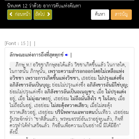
นิทเทศ 12 ว่าด้วย อาการดับแห่งตัณหา
ก่อนหน้า
ถัดไป
ค้นหา
สารบัญ
[
Font :
15 ]
|
|
ลักษณะแห่งการถึงที่สุดทุกข์
|
ภิกษุ ท.! อวิชชาภิกษุละได้แล้ว วิชชาเกิดขึ้นแล้ว ในกาลใด,
ในกาลนั้น ภิกษุนั้น,
เพราะความสำรอกออกโดยไม่เหลือแห่ง
อวิชชา เพราะการเกิดขึ้นแห่งวิชชา,
เธอย่อม
ไม่ปรุงแต่งซึ่ง
อภิสังขารอันเป็นบุญ;
ย่อมไม่ปรุงแต่งซึ่ง
อภิสังขารอันมิใช่บุญ;
ย่อมไม่ปรุงแต่งซึ่ง
อภิสังขารอันเป็นอเนญชา;
เมื่อ
ไม่ปรุงแต่ง
อยู่, เมื่อ
ไม่มุ่งมาด
อยู่, เธอย่อม
ไม่ถือมั่นสิ่งไร ๆ ในโลก;
เมื่อ
ไม่ถือมั่นอยู่, เธอย่อม
ไม่สะดุ้งหวาดเสียว;
เมื่อไม่สะดุ้ง
หวาดเสียวอยู่, เธอย่อม
ปรินิพพานเฉพาะตน
นั่นเทียว. เธอย่อม
รู้ประจักษ์ว่า "ชาติสิ้นแล้ว, พรหมจรรย์อันเราอยู่จบแล้ว, กิจที่
ควรทำได้ทำเสร็จแล้ว. กิจอื่นเพื่อความเป็นอย่างนี้ มิได้มีอีก"
ดังนี้.