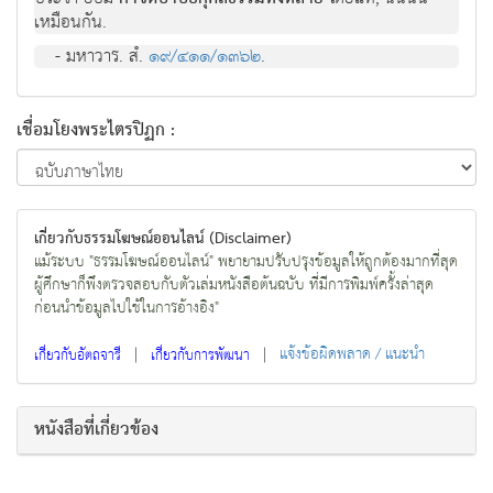
เหมือนกัน.
- มหาวาร. สํ.
๑๙/๔๑๑/๑๓๖๒
.
เชื่อมโยงพระไตรปิฏก :
เกี่ยวกับธรรมโฆษณ์ออนไลน์ (Disclaimer)
แม้ระบบ "ธรรมโฆษณ์ออนไลน์" พยายามปรับปรุงข้อมูลให้ถูกต้องมากที่สุด
ผู้ศึกษาก็พึงตรวจสอบกับตัวเล่มหนังสือต้นฉบับ ที่มีการพิมพ์ครั้งล่าสุด
ก่อนนำข้อมูลไปใช้ในการอ้างอิง"
|
|
แจ้งข้อผิดพลาด / แนะนำ
เกี่ยวกับอัตถจารี
เกี่ยวกับการพัฒนา
หนังสือที่เกี่ยวข้อง