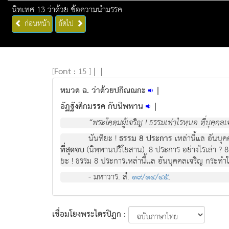
นิทเทศ 13 ว่าด้วย ข้อความนำมรรค
ก่อนหน้า
ถัดไป
[
Font :
15 ]
|
|
หมวด ฉ. ว่าด้วยปกิณณกะ
|
อัฏฐังคิกมรรค กับนิพพาน
|
“พระโคดมผู้เจริญ ! ธรรมเท่าไรหนอ ที่บุคคลเ
นันทิยะ !
ธรรม 8 ประการ
เหล่านี้แล อันบุ
ที่สุดจบ
(นิพฺพานปริโยสาน). 8 ประการ อย่างไรเล่า ? 
ยะ ! ธรรม 8 ประการเหล่านี้แล อันบุคคลเจริญ กระทำให
- มหาวาร. สํ.
๑๙/๑๔/๔๕
.
เชื่อมโยงพระไตรปิฏก :