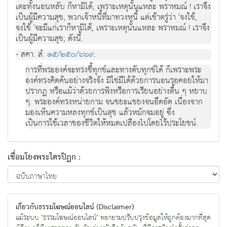
เตะทั้งนอนหลับ ก็หามิได, เพราะเหตุนั้นแหละ พราหมณ ! เราจึง
เปนผูมีความสุข, พวกเจาหนี้ที่มาทวงหนี้ แตเชาตรูวา 'จงใช,
จงใช 'จะมีแกเราก็หามิได, เพราะเหตุนั้นแหละ พราหมณ ! เราจึง
เปนผูมีความสุข; ดังนี้.
- สคา. สํ.
๑๕/๒๕๐/๖๖๙
.
การที่พระองคจะทรงชี้ทุกขและทางดับทุกขได ก็เพราะพระ
องคทรงคิดคนอยางจริงจัง มิใชมีไดดวยการนอนรอคอยใหมา
ปรากฏ หรือแมวาดวยการฟงหรือการเรียนอยางตื้น ๆ หยาบ
ๆ. พระองคทรงหนายกาม จนขยะแขยงจนอึดอัด เนื่องจาก
มองเห็นความหลงทุกขเปนสุข แลวหมักจมอยู ซึ่ง
เปนการใชเวลาของชีวิตใหหมดเปลืองไปโดยไรประโยชน.
เชื่อมโยงพระไตรปิฏก :
เกี่ยวกับธรรมโฆษณ์ออนไลน์ (Disclaimer)
แม้ระบบ "ธรรมโฆษณ์ออนไลน์" พยายามปรับปรุงข้อมูลให้ถูกต้องมากที่สุด