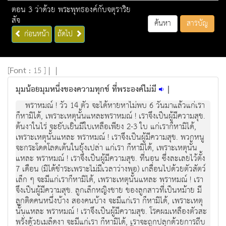
ตอน 3 ว่าด้วย พระพุทธองค์กับจตุราริย
สัจ
ค้นหา
สารบัญ
ก่อนหน้า
ถัดไป
[
Font :
15 ]
|
|
มุมน้อยมุมหนึ่งของความทุกข์ ที่พระองค์ไม่มี
|
พราหมณ ! วัว 14 ตัว จะไดหายหาไมพบ 6 วันมาแลวแกเรา
ก็หามิได, เพราะเหตุนั้นแหละพราหมณ ! เราจึงเปนผูมีความสุข.
ตนงาในไร จะยับเยินมีใบเหลือเพียง 2-3 ใบ แกเราก็หามิได,
เพราะเหตุนั้นแหละ พราหมณ ! เราจึงเปนผูมีความสุข. พวกหนู
จะกระโดดโลดเตนในยุงเปลา แกเรา ก็หามิได, เพราะเหตุนั้น
แหละ พราหมณ ! เราจึงเปนผูมีความสุข. ที่นอน ซึ่งละเลยไวตั้ง
7 เดือน (มิไดชําระเพราะไมมีเวลาวางพอ) เกลื่อนไปดวยตัวสัตว์
เล็ก ๆ จะมีแกเราก็หามิได, เพราะเหตุนั้นแหละ พราหมณ ! เรา
จึงเปนผูมีความสุข. ลูกเล็กหญิงชาย ของลูกสาวที่เปนหมาย มี
ลูกติดคนหนึ่งบาง สองคนบาง จะมีแกเรา ก็หามิได, เพราะเหตุ
นั้นแหละ พราหมณ ! เราจึงเปนผูมีความสุข. โรคผมเหลืองตัวสะ
พรั่งดวยเมล็ดงา จะมีแกเรา ก็หามิได, เราจะถูกปลุกดวยการถีบ