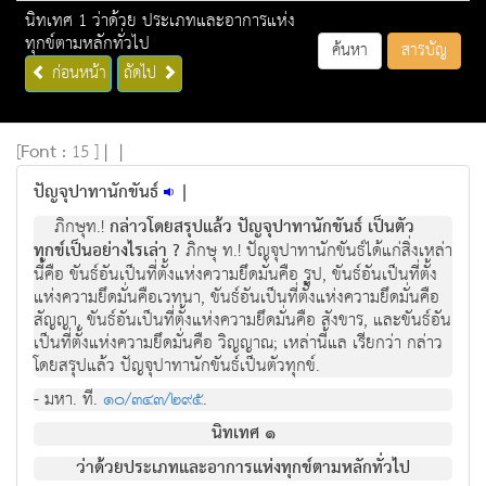
นิทเทศ 1 ว่าด้วย ประเภทและอาการแห่ง
ทุกข์ตามหลักทั่วไป
ค้นหา
สารบัญ
ก่อนหน้า
ถัดไป
[
Font :
15 ]
|
|
ปัญจุปาทานักขันธ์
|
ภิกษุท.!
กลาวโดยสรุปแลว ปญจุปาทานักขันธ เปนตัว
ทุกขเปนอยางไรเลา ?
ภิกษุ ท.! ปญจุปาทานักขันธไดแกสิ่งเหลา
นี้คือ ขันธอันเปนที่ตั้งแหงความยึดมั่นคือ รูป, ขันธอันเปนที่ตั้ง
แหงความยึดมั่นคือเวทนา, ขันธอันเปนที่ตั้งแหงความยึดมั่นคือ
สัญญา, ขันธอันเปนที่ตั้งแหงความยึดมั่นคือ สังขาร, และขันธอัน
เปนที่ตั้งแหงความยึดมั่นคือ วิญญาณ; เหลานี้แล เรียกวา กลาว
โดยสรุปแล้ว ปัญจุปาทานักขันธเปนตัวทุกข.
- มหา. ที.
๑๐/๓๔๓/๒๙๕
.
นิทเทศ ๑
วาดวยประเภทและอาการแหงทุกขตามหลักทั่วไป