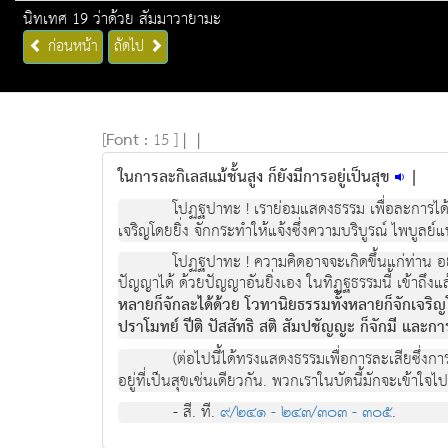
นิทเทศ 19 ว่าด้วย สัมมาวายามะ
ก่อนหน้า
ถัดไป
[
Font :
15 ]
|
|
ในการละกิเลสแม้ชั้นสูง ก็ยังมีการอยู่เป็นสุข
|
โปฏฐปาทะ ! เราย่อมแสดงธรรม เพื่อละการได้
เจริญโดยยิ่ง จักกระทำให้แจ้งซึ่งความบริบูรณ์ ไพบูลย์
โปฏฐปาทะ ! ความคิดอาจจะเกิดขึ้นแก่ท่าน อย่า
ปัญญาได้ ด้วยปัญญาอันยิ่งเอง ในทิฏฐธรรมนี้ เข้าถึงแล้
หลายก็จักละได้ด้วย โวทานิยธรรมทั้งหลายก็จักเจริญโด
ปราโมทย์ ปีติ ปัสสัทธิ สติ สัมปชัญญะ ก็จักมี และการอ
(ต่อไปนี้ได้ทรงแสดงธรรมเพื่อการละเสียซึ่งกา
อยู่ที่เป็นสุขเช่นเดียวกัน. พวกเราในบัดนี้มักจะเข้าใ
- สี. ที.
๙/๒๔๑ - ๒๔๓/๓๐๓ - ๓๐๕
.