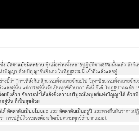
ซึ่ง
อัตตาแม้ชนิดหยาบ
ซึ่งเมื่อท่านทั้งหลายปฏิบัติตามธรรมนั้นแล้ว สัง
แห่งปัญญา ด้วยปัญญาอันยิ่งเอง ในทิฏฐธรรมนี้ เข้าถึงแล้วแลอยู่.
งนี้ว่า “การที่สังกิเลสิกธรรมทั้งหลายจักละไป โวทานิยธรรมทั้งหลายจักเจร
วแลอยู่นั้น แต่การอยู่นั้นจักเป็นทุกข์ลำบาก” ดังนี้ ก็ได้. โปฏฐปาทะเอ๋ย ! 
ยยิ่งด้วย จักกระทำให้แจ้งซึ่งความบริบูรณ์ไพบูลย์แห่งปัญญาได้ ด้วยปัญ
ยู่นั้น ก็เป็นสุขด้วย
.
รได้
อัตตาอันเป็นมโนมยะ
และ
อัตตาอันเป็นอรูปี
และทรงยืนยันว่าการปฏิบัต
จไปว่า การปฏิบัติธรรมจะต้องเกิดเป็นความทุกข์ลำบากเสมอ).