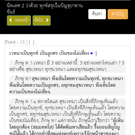
นิทเทศ 2 ว่าด้วย ทุกข์สรุปในปัญจุปาทาน
ขันธ์
ค้นหา
สารบัญ
ก่อนหน้า
ถัดไป
[
Font :
15 ]
|
|
เวทนาเป็นทุกข์ เป็นลูกศร เป็นของไม่เที่ยง
|
ภิกษุ ท .! เวทนา มี 3 อยางเหลานี้. 3 อยางเหลาไหนเลา ? 3
อยางคือ สุขเวทนา ทุกขเวทนา และอทุกขมสุขเวทนา.
ภิกษุ ท.!
สุขเวทนา พึงเห็นโดยความเปนทุกข, ทุกขเวทนา
พึงเห็นโดยความเปนลูกศร, อทุกขมสุขเวทนา พึงเห็นโดย
ความเปนของไมเที่ยง.
ภิกษุ ท .! แ ตกาลใดแล สุขเวทนา เปนสิ่งที่ภิกษุเห็นแลว
โดยความเปนทุกข, ทุกขเวทนา เปนสิ่งที่ภิกษุเห็นแลว โดยความ
เปนลูกศร, อทุกขมสุขเวทนา เปนสิ่งที่ภิกษุเห็นแลว โดยความ
เปนของไมเที่ยง; ภิกษุ ท.! แตกาลนั้น ภิกษุนี้เราเรียกวา
"ผูเห็น
โดยถูกตอง (สมฺมทฺทโส) ไดตัดตัณหาเสียแลว รื้อถอนสัญโญ
ชนไดแลว ไดกระทําที่สุดแหงทุกขเพราะรูจักหนาตาของมา