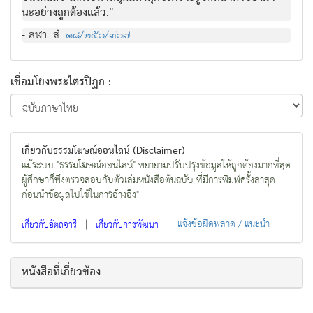
นะอยางถูกตองแลว."
- สฬา. สํ.
๑๘/๒๕๖/๓๖๗
.
เชื่อมโยงพระไตรปิฏก :
เกี่ยวกับธรรมโฆษณ์ออนไลน์ (Disclaimer)
แม้ระบบ "ธรรมโฆษณ์ออนไลน์" พยายามปรับปรุงข้อมูลให้ถูกต้องมากที่สุด
ผู้ศึกษาก็พึงตรวจสอบกับตัวเล่มหนังสือต้นฉบับ ที่มีการพิมพ์ครั้งล่าสุด
ก่อนนำข้อมูลไปใช้ในการอ้างอิง"
|
|
แจ้งข้อผิดพลาด / แนะนำ
เกี่ยวกับอัตถจารี
เกี่ยวกับการพัฒนา
หนังสือที่เกี่ยวข้อง