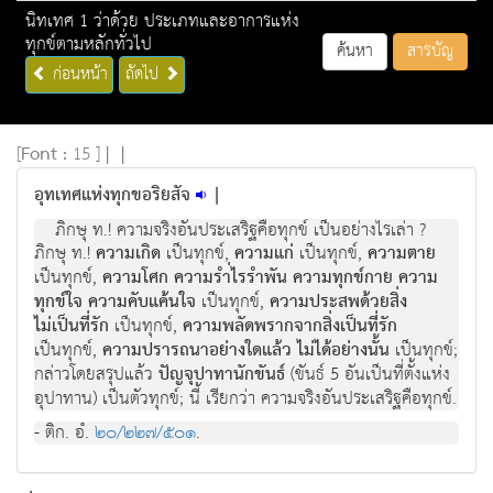
นิทเทศ 1 ว่าด้วย ประเภทและอาการแห่ง
ทุกข์ตามหลักทั่วไป
ค้นหา
สารบัญ
ก่อนหน้า
ถัดไป
[
Font :
15 ]
|
|
อุทเทศแห่งทุกขอริยสัจ
|
ภิกษุ ท.! ความจริงอันประเสริฐคือทุกข เปนอยางไรเลา ?
ภิกษุ ท.!
ความเกิด
เปนทุกข,
ความแก
เปนทุกข,
ความตาย
เปนทุกข,
ความโศก ความรำ่ไรรําพัน ความทุกขกาย ความ
ทุกขใจ ความคับแคนใจ
เปนทุกข,
ความประสพดวยสิ่ง
ไมเปนที่รัก
เปนทุกข,
ความพลัดพรากจากสิ่งเปนที่รัก
เปนทุกข,
ความปรารถนาอยางใดแลว ไมไดอยางนั้น
เปนทุกข;
กลาวโดยสรุปแลว
ปญจุปาทานักขันธ
(ขันธ 5 อันเปนที่ตั้งแห่ง
อุปาทาน) เปนตัวทุกข; นี้ เรียกวา ความจริงอันประเสริฐคือทุกข.
- ติก. อํ.
๒๐/๒๒๗/๕๐๑
.