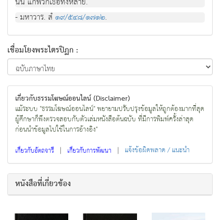
นั้น แกพวกเธอทั้งหลาย.
- มหาวาร. สํ
๑๙/๕๔๘/๑๗๑๒
.
เชื่อมโยงพระไตรปิฏก :
เกี่ยวกับธรรมโฆษณ์ออนไลน์ (Disclaimer)
แม้ระบบ "ธรรมโฆษณ์ออนไลน์" พยายามปรับปรุงข้อมูลให้ถูกต้องมากที่สุด
ผู้ศึกษาก็พึงตรวจสอบกับตัวเล่มหนังสือต้นฉบับ ที่มีการพิมพ์ครั้งล่าสุด
ก่อนนำข้อมูลไปใช้ในการอ้างอิง"
|
|
แจ้งข้อผิดพลาด / แนะนำ
เกี่ยวกับอัตถจารี
เกี่ยวกับการพัฒนา
หนังสือที่เกี่ยวข้อง