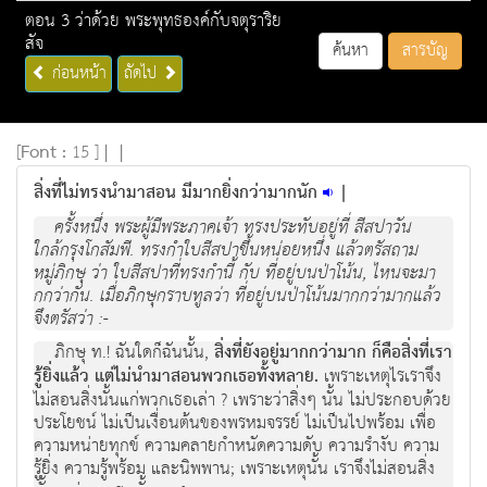
ตอน 3 ว่าด้วย พระพุทธองค์กับจตุราริย
สัจ
ค้นหา
สารบัญ
ก่อนหน้า
ถัดไป
[
Font :
15 ]
|
|
สิ่งที่ไม่ทรงนำมาสอน มีมากยิ่งกว่ามากนัก
|
ครั้งหนึ่ง พระผูมีพระภาคเจา ทรงประทับอยูที่ สีสปาวัน
ใกลกรุงโกสัมพี. ทรงกําใบสีสปาขึ้นหนอยหนึ่ง แลวตรัสถาม
หมูภิกษุ วา ใบสีสปาที่ทรงกํานี้ กับ ที่อยูบนปาโนน, ไหนจะมา
กกวากัน. เมื่อภิกษุกราบทูลวา ที่อยูบนปาโนนมากกวามากแลว
จึงตรัสวา :-
ภิกษุ ท.! ฉันใดก็ฉันนั้น,
สิ่งที่ยังอยูมากกวามาก ก็คือสิ่งที่เรา
รูยิ่งแลว แตไมนํามาสอนพวกเธอทั้งหลาย.
เพราะเหตุไรเราจึง
ไมสอนสิ่งนั้นแกพวกเธอเลา ? เพราะวาสิ่งๆ นั้น ไมประกอบด้วย
ประโยชน ไมเปนเงื่อนตนของพรหมจรรย ไมเปนไปพร้อม เพื่อ
ความหนายทุกข ความคลายกําหนัดความดับ ความรํางับ ความ
รูยิ่ง ความรูพรอม และนิพพาน; เพราะเหตุนั้น เราจึงไมสอนสิ่ง