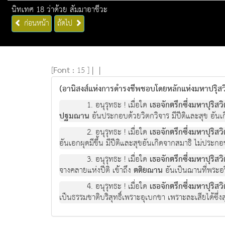
นิทเทศ 18 ว่าด้วย สัมมาอาชีวะ
ก่อนหน้า
ถัดไป
[
Font :
15 ]
|
|
(อานิสงส์แห่งการดำรงชีพชอบโดยหลักแห่งมหาปรุิส
1. อนุรุทธะ ! เมื่อใด
เธอจักตรึกซึ่งมหาปุริสว
ปฐมฌาน
อันประกอบด้วยวิตกวิจาร มีปีติและสุข อันเ
2. อนุรุทธะ ! เมื่อใด
เธอจักตรึกซึ่งมหาปุริสว
อันเอกผุดมีขึ้น มีปีติและสุขอันเกิดจากสมาธิ ไม่ปร
3. อนุรุทธะ ! เมื่อใด
เธอจักตรึกซึ่งมหาปุริสว
จางคลายแห่งปีติ เข้าถึง
ตติยฌาน
อันเป็นฌานที่พระอริย
4. อนุรุทธะ ! เมื่อใด
เธอจักตรึกซึ่งมหาปุริสว
เป็นธรรมชาติบริสุทธิ์เพราะอุเบกขา เพราะละเสียได้ซ